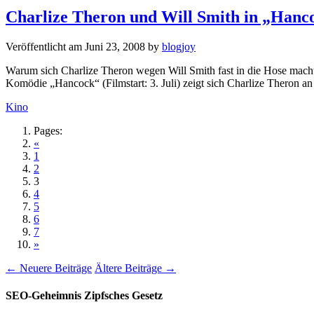
Charlize Theron und Will Smith in „Hanc
Veröffentlicht am
Juni 23, 2008
by
blogjoy
Warum sich Charlize Theron wegen Will Smith fast in die Hose machte:
Komödie „Hancock“ (Filmstart: 3. Juli) zeigt sich Charlize Theron a
Kategorien
Kino
Pages:
«
1
2
3
4
5
6
7
»
← Neuere Beiträge
Ältere Beiträge →
SEO-Geheimnis Zipfsches Gesetz