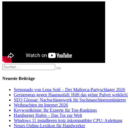
Suchen
Suchen
nach:
Neueste Beiträge
Serponado von Lena Solé – Der Mallorca-Partyschlager 2026
Gerstengras gegen Haarausfall: Hilft das grüne Pulver wirklich
SEO Glossar: Nachschlagewerk für Suchmaschinenoptimierer
Weihnachten im Internet 2026
Keywordkönig: Ihr Experte für Top-Rankings
Hamburger Hafen – Das Tor zur Welt
Windows 11 installieren trotz inkompatibler CPU: Anleitung
Neues Online-Lexikon für Handwerker