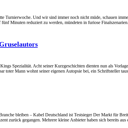
te Turnierwoche. Und wir sind immer noch nicht müde, schauen immer n
uf fünf Minuten reduziert zu werden, mündeten in furiose Finalszenarie
Gruselautors
Kings Spezialität. Acht seiner Kurzgeschichten dienten nun als Vorlag
bar toter Mann wohnt seiner eigenen Autopsie bei, ein Schriftsteller ta
Branche bleiben – Kabel Deutschland ist Testsieger Der Markt für Brei
rozent zurück gegangen. Mehrere kleine Anbieter haben sich bereits au