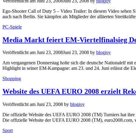
Veröffentlicht am
Juni 23, 2008
Juni 23, 2008
by
blogjoy
Ego-Shooter Call of Duty 5 – Video Trailer: In diesem Video sehen S
auch nach Berlin. Sie kämpfen als Mitglieder der alliierten Streitkrä
Kategorien
PC-Spiele
Media Markt feiert EM-Viertelfinalsieg D
Veröffentlicht am
Juni 23, 2008
Juni 23, 2008
by
blogjoy
Am vergangenen Donnerstag holte sich die deutsche Nationalelf mit e
Highlight in seiner EM-Kampagne: am 23. und 24. Juni erlässt die El
Kategorien
Shopping
Website des UEFA EURO 2008 erzielt Rek
Veröffentlicht am
Juni 23, 2008
by
blogjoy
Die offizielle Website des UEFA EURO 2008 (TM) Turniers hat ihre 
Die offizielle Website der UEFA EURO 2008 (TM), euro2008.com, verz
Kategorien
Sport