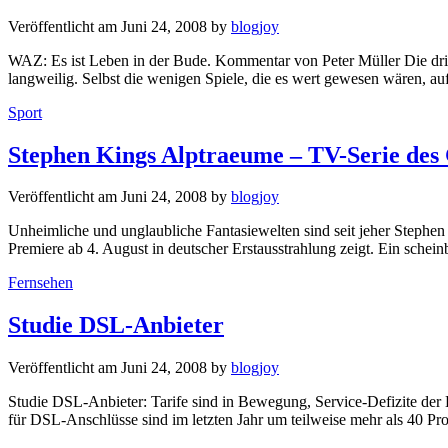
Veröffentlicht am
Juni 24, 2008
by
blogjoy
WAZ: Es ist Leben in der Bude. Kommentar von Peter Müller Die drit
langweilig. Selbst die wenigen Spiele, die es wert gewesen wären, a
Kategorien
Sport
Stephen Kings Alptraeume – TV-Serie des 
Veröffentlicht am
Juni 24, 2008
by
blogjoy
Unheimliche und unglaubliche Fantasiewelten sind seit jeher Stephen 
Premiere ab 4. August in deutscher Erstausstrahlung zeigt. Ein schein
Kategorien
Fernsehen
Studie DSL-Anbieter
Veröffentlicht am
Juni 24, 2008
by
blogjoy
Studie DSL-Anbieter: Tarife sind in Bewegung, Service-Defizite der 
für DSL-Anschlüsse sind im letzten Jahr um teilweise mehr als 40 P