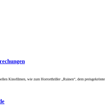
prechungen
uellen Kinofilmen, wie zum Horrorthriller „Ruinen“, dem preisgekrön
de