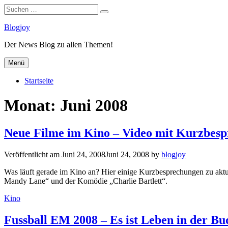
Suchen
Suchen
nach:
Zum
Blogjoy
Inhalt
Der News Blog zu allen Themen!
springen
Menü
Startseite
Monat:
Juni 2008
Neue Filme im Kino – Video mit Kurzbes
Veröffentlicht am
Juni 24, 2008
Juni 24, 2008
by
blogjoy
Was läuft gerade im Kino an? Hier einige Kurzbesprechungen zu akt
Mandy Lane“ und der Komödie „Charlie Bartlett“.
Kategorien
Kino
Fussball EM 2008 – Es ist Leben in der Bu