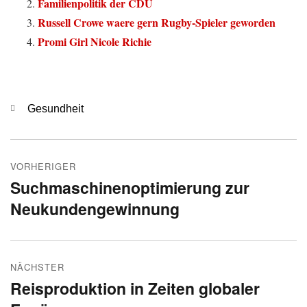
Familienpolitik der CDU
Russell Crowe waere gern Rugby-Spieler geworden
Promi Girl Nicole Richie
Kategorien
Gesundheit
Beitragsnavigation
VORHERIGER
Suchmaschinenoptimierung zur
Vorheriger
Neukundengewinnung
Beitrag:
NÄCHSTER
Reisproduktion in Zeiten globaler
Nächster
Beitrag: