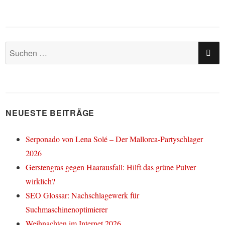
SU
Suchen
nach:
NEUESTE BEITRÄGE
Serponado von Lena Solé – Der Mallorca-Partyschlager
2026
Gerstengras gegen Haarausfall: Hilft das grüne Pulver
wirklich?
SEO Glossar: Nachschlagewerk für
Suchmaschinenoptimierer
Weihnachten im Internet 2026