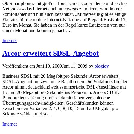
Ob Smartphones mit großen Touchscreens oder kleine und leichte
Netbooks – das Internet auch unterwegs zu nutzen, wird immer
komfortabler und nun auch bezahlbar. „Mittlerweile gibt es einige
Flatrates für die mobile Internet-Nutzung auf Prepaid-Basis ab 15
Euro im Monat. Sie haben in der Regel kurze Laufzeiten von nur
einem Monat und können je nach…
Kategorien
Internet
Arcor erweitert SDSL-Angebot
Veröffentlicht am
Juni 10, 2009
Juni 11, 2009
by
blogjoy
Business-SDSL mit 20 Megabit pro Sekunde: Arcor erweitert
SDSL-Angebot um zwei neue Bandbreiten Die Vodafone-Tochter
Arcor nimmt deutschlandweit symmetrische DSL-Anschlüsse mit
15 und 20 Megabit pro Sekunde ins Programm. Arcors SDSL-
Bandbreitenstaffelung umfasst damit sieben verschiedene
Übertragungsgeschwindigkeiten: Geschäftskunden können
zwischen den Varianten 2, 4, 6, 8, 10, 15 und 20 Megabit pro
Sekunde wählen und so…
Kategorien
Internet