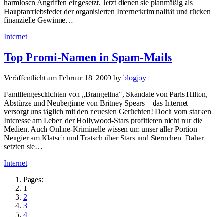
harmlosen Angriffen eingesetzt. Jetzt dienen sie planmäßig als
Hauptantriebsfeder der organisierten Internetkriminalität und rücken
finanzielle Gewinne…
Kategorien
Internet
Top Promi-Namen in Spam-Mails
Veröffentlicht am
Februar 18, 2009
by
blogjoy
Familiengeschichten von „Brangelina“, Skandale von Paris Hilton,
Abstürze und Neubeginne von Britney Spears – das Internet
versorgt uns täglich mit den neuesten Gerüchten! Doch vom starken
Interesse am Leben der Hollywood-Stars profitieren nicht nur die
Medien. Auch Online-Kriminelle wissen um unser aller Portion
Neugier am Klatsch und Tratsch über Stars und Sternchen. Daher
setzten sie…
Kategorien
Internet
Pages:
1
2
3
4