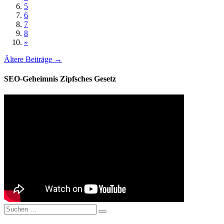
5
6
7
8
»
Ältere Beiträge →
SEO-Geheimnis Zipfsches Gesetz
Suchen
Suchen
nach: