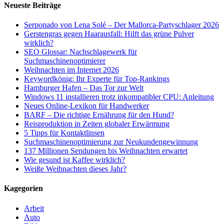
Neueste Beiträge
Serponado von Lena Solé – Der Mallorca-Partyschlager 2026
Gerstengras gegen Haarausfall: Hilft das grüne Pulver
wirklich?
SEO Glossar: Nachschlagewerk für
Suchmaschinenoptimierer
Weihnachten im Internet 2026
Keywordkönig: Ihr Experte für Top-Rankings
Hamburger Hafen – Das Tor zur Welt
Windows 11 installieren trotz inkompatibler CPU: Anleitung
Neues Online-Lexikon für Handwerker
BARF – Die richtige Ernährung für den Hund?
Reisproduktion in Zeiten globaler Erwärmung
5 Tipps für Kontaktlinsen
Suchmaschinenoptimierung zur Neukundengewinnung
137 Millionen Sendungen bis Weihnachten erwartet
Wie gesund ist Kaffee wirklich?
Weiße Weihnachten dieses Jahr?
Kagegorien
Arbeit
Auto