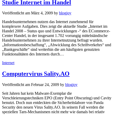
Studie Internet im Handel
Veröffentlicht am
März 4, 2009
by
blogjoy
Handelsunternehmen nutzen das Internet zunehmend für
komplexere Aufgaben. Dies zeigt die aktuelle Studie „Internet im
Handel 2008 – Status quo und Entwicklungen -“ des ECommerce-
Center Handel, in der insgesamt 1.702 vorrangig mittelständische
Handelsunternehmen zu ihrer Internetnutzung befragt wurden.
„Informationsbeschaffung“, „Abwicklung des Schriftverkehrs“ und
„Bankgeschäfte“ sind weiterhin die am häufigsten genutzten
Funktionalitäten des Internets durch…
Kategorien
Internet
Computervirus Sality.AO
Veröffentlicht am
Februar 24, 2009
by
blogjoy
Seit Jahren hat kein Malware-Exemplar die
Verschleierungstechniken EPO (Entry Point Obscuring) und Cavity
benutzt. Doch nun entdeckten die Sicherheitslabore von Panda
Security den neuen Virus Sality.AO. In seinem Fall werden die
speziellen Tarn-Mechanismen nicht mehr wie damals bei relativ