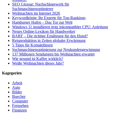
SEO Glossar: Nachschlagewerk für
Suchmaschinenoptimierer
Weihnachten im Internet 2026
Keywordkönig: Ihr Experte für Top-Rankings
Hamburger Hafen – Das Tor zur Welt
Windows 11 installieren trotz inkompatibler CPU: Anleitung
Neues Online-Lexikon für Handwerker
BARF – Die richtige Ernährung für den Hund?
Reisproduktion in Zeiten globaler Erwärmung
5 Tipps für Kontaktlinsen
Suchmaschinenoptimierung zur Neukundengewinnung
137 Millionen Sendungen bis Weihnachten erwartet
Wie gesund ist Kaffee wirklich?
Weiße Weihnachten dieses Jahr?
Kagegorien
Arbeit
Auto
Bilder
Buecher
Computer
Fernsehen
Finanzen