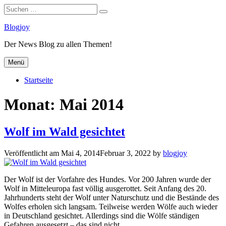
Suchen
Suchen
nach:
Zum
Blogjoy
Inhalt
Der News Blog zu allen Themen!
springen
Menü
Startseite
Monat:
Mai 2014
Wolf im Wald gesichtet
Veröffentlicht am
Mai 4, 2014
Februar 3, 2022
by
blogjoy
Der Wolf ist der Vorfahre des Hundes. Vor 200 Jahren wurde der
Wolf in Mitteleuropa fast völlig ausgerottet. Seit Anfang des 20.
Jahrhunderts steht der Wolf unter Naturschutz und die Bestände des
Wolfes erholen sich langsam. Teilweise werden Wölfe auch wieder
in Deutschland gesichtet. Allerdings sind die Wölfe ständigen
Gefahren ausgesetzt – das sind nicht…