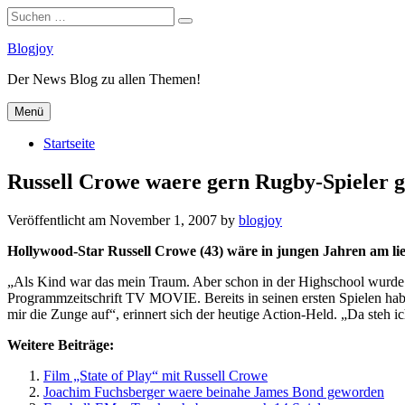
Suchen
Suchen
nach:
Zum
Blogjoy
Inhalt
Der News Blog zu allen Themen!
springen
Menü
Startseite
Russell Crowe waere gern Rugby-Spieler 
Veröffentlicht am
November 1, 2007
by
blogjoy
Hollywood-Star Russell Crowe (43) wäre in jungen Jahren am li
„Als Kind war das mein Traum. Aber schon in der Highschool wurde m
Programmzeitschrift TV MOVIE. Bereits in seinen ersten Spielen habe
mir die Zunge auf“, erinnert sich der heutige Action-Held. „Da steh i
Weitere Beiträge:
Film „State of Play“ mit Russell Crowe
Joachim Fuchsberger waere beinahe James Bond geworden