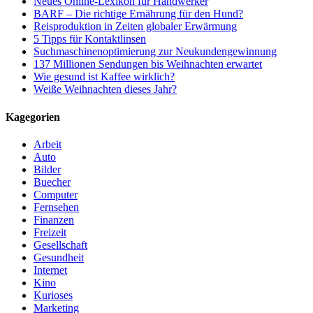
Neues Online-Lexikon für Handwerker
BARF – Die richtige Ernährung für den Hund?
Reisproduktion in Zeiten globaler Erwärmung
5 Tipps für Kontaktlinsen
Suchmaschinenoptimierung zur Neukundengewinnung
137 Millionen Sendungen bis Weihnachten erwartet
Wie gesund ist Kaffee wirklich?
Weiße Weihnachten dieses Jahr?
Kagegorien
Arbeit
Auto
Bilder
Buecher
Computer
Fernsehen
Finanzen
Freizeit
Gesellschaft
Gesundheit
Internet
Kino
Kurioses
Marketing