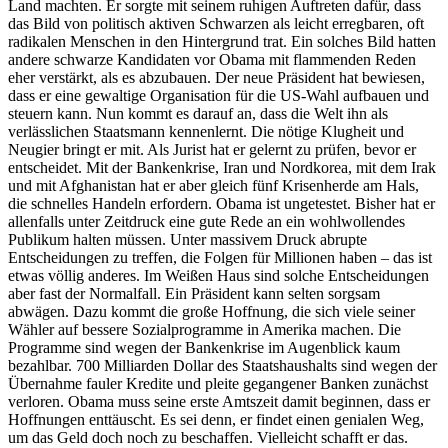
Land machten. Er sorgte mit seinem ruhigen Auftreten dafür, dass
das Bild von politisch aktiven Schwarzen als leicht erregbaren, oft
radikalen Menschen in den Hintergrund trat. Ein solches Bild hatten
andere schwarze Kandidaten vor Obama mit flammenden Reden
eher verstärkt, als es abzubauen. Der neue Präsident hat bewiesen,
dass er eine gewaltige Organisation für die US-Wahl aufbauen und
steuern kann. Nun kommt es darauf an, dass die Welt ihn als
verlässlichen Staatsmann kennenlernt. Die nötige Klugheit und
Neugier bringt er mit. Als Jurist hat er gelernt zu prüfen, bevor er
entscheidet. Mit der Bankenkrise, Iran und Nordkorea, mit dem Irak
und mit Afghanistan hat er aber gleich fünf Krisenherde am Hals,
die schnelles Handeln erfordern. Obama ist ungetestet. Bisher hat er
allenfalls unter Zeitdruck eine gute Rede an ein wohlwollendes
Publikum halten müssen. Unter massivem Druck abrupte
Entscheidungen zu treffen, die Folgen für Millionen haben – das ist
etwas völlig anderes. Im Weißen Haus sind solche Entscheidungen
aber fast der Normalfall. Ein Präsident kann selten sorgsam
abwägen. Dazu kommt die große Hoffnung, die sich viele seiner
Wähler auf bessere Sozialprogramme in Amerika machen. Die
Programme sind wegen der Bankenkrise im Augenblick kaum
bezahlbar. 700 Milliarden Dollar des Staatshaushalts sind wegen der
Übernahme fauler Kredite und pleite gegangener Banken zunächst
verloren. Obama muss seine erste Amtszeit damit beginnen, dass er
Hoffnungen enttäuscht. Es sei denn, er findet einen genialen Weg,
um das Geld doch noch zu beschaffen. Vielleicht schafft er das.