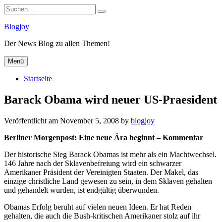
Suchen
Suchen
nach:
Zum
Blogjoy
Inhalt
Der News Blog zu allen Themen!
springen
Menü
Startseite
Barack Obama wird neuer US-Praesident
Veröffentlicht am
November 5, 2008
by
blogjoy
Berliner Morgenpost: Eine neue Ära beginnt – Kommentar
Der historische Sieg Barack Obamas ist mehr als ein Machtwechsel.
146 Jahre nach der Sklavenbefreiung wird ein schwarzer
Amerikaner Präsident der Vereinigten Staaten. Der Makel, das
einzige christliche Land gewesen zu sein, in dem Sklaven gehalten
und gehandelt wurden, ist endgültig überwunden.
Obamas Erfolg beruht auf vielen neuen Ideen. Er hat Reden
gehalten, die auch die Bush-kritischen Amerikaner stolz auf ihr