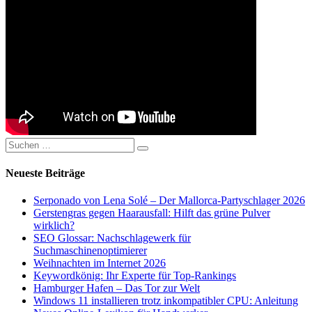
Suchen
Suchen
nach:
Neueste Beiträge
Serponado von Lena Solé – Der Mallorca-Partyschlager 2026
Gerstengras gegen Haarausfall: Hilft das grüne Pulver
wirklich?
SEO Glossar: Nachschlagewerk für
Suchmaschinenoptimierer
Weihnachten im Internet 2026
Keywordkönig: Ihr Experte für Top-Rankings
Hamburger Hafen – Das Tor zur Welt
Windows 11 installieren trotz inkompatibler CPU: Anleitung