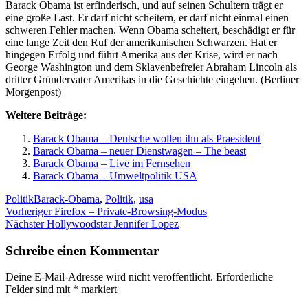
Barack Obama ist erfinderisch, und auf seinen Schultern trägt er
eine große Last. Er darf nicht scheitern, er darf nicht einmal einen
schweren Fehler machen. Wenn Obama scheitert, beschädigt er für
eine lange Zeit den Ruf der amerikanischen Schwarzen. Hat er
hingegen Erfolg und führt Amerika aus der Krise, wird er nach
George Washington und dem Sklavenbefreier Abraham Lincoln als
dritter Gründervater Amerikas in die Geschichte eingehen. (Berliner
Morgenpost)
Weitere Beiträge:
Barack Obama – Deutsche wollen ihn als Praesident
Barack Obama – neuer Dienstwagen – The beast
Barack Obama – Live im Fernsehen
Barack Obama – Umweltpolitik USA
Kategorien
Schlagwörter
Politik
Barack-Obama
,
Politik
,
usa
Beitragsnavigation
Vorheriger
Vorheriger
Firefox – Private-Browsing-Modus
Nächster
Beitrag:
Nächster
Hollywoodstar Jennifer Lopez
Beitrag:
Schreibe einen Kommentar
Deine E-Mail-Adresse wird nicht veröffentlicht.
Erforderliche
Felder sind mit
*
markiert