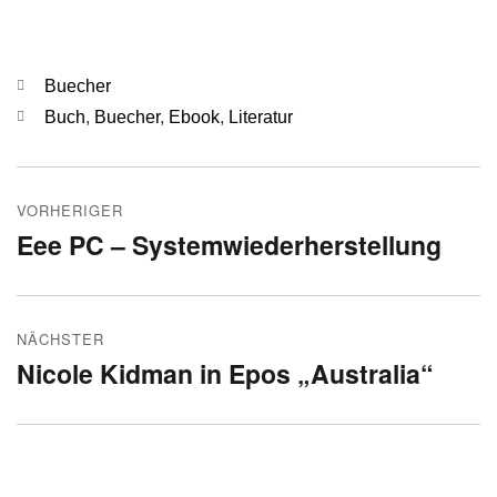
Kategorien
Buecher
Schlagwörter
Buch
,
Buecher
,
Ebook
,
Literatur
Beitragsnavigation
VORHERIGER
Eee PC – Systemwiederherstellung
Vorheriger
Beitrag:
NÄCHSTER
Nicole Kidman in Epos „Australia“
Nächster
Beitrag: