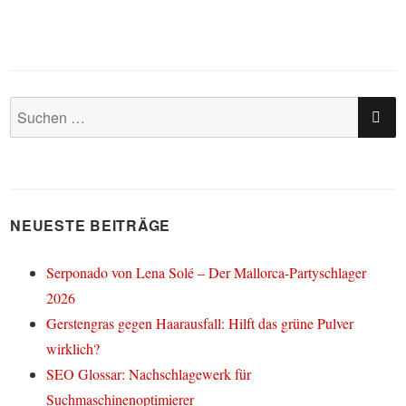
SU
Suchen
nach:
NEUESTE BEITRÄGE
Serponado von Lena Solé – Der Mallorca-Partyschlager
2026
Gerstengras gegen Haarausfall: Hilft das grüne Pulver
wirklich?
SEO Glossar: Nachschlagewerk für
Suchmaschinenoptimierer