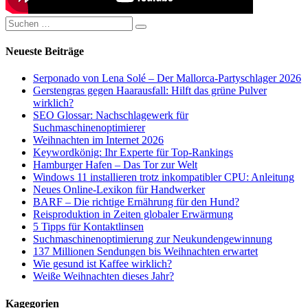
Suchen
Suchen
nach:
Neueste Beiträge
Serponado von Lena Solé – Der Mallorca-Partyschlager 2026
Gerstengras gegen Haarausfall: Hilft das grüne Pulver
wirklich?
SEO Glossar: Nachschlagewerk für
Suchmaschinenoptimierer
Weihnachten im Internet 2026
Keywordkönig: Ihr Experte für Top-Rankings
Hamburger Hafen – Das Tor zur Welt
Windows 11 installieren trotz inkompatibler CPU: Anleitung
Neues Online-Lexikon für Handwerker
BARF – Die richtige Ernährung für den Hund?
Reisproduktion in Zeiten globaler Erwärmung
5 Tipps für Kontaktlinsen
Suchmaschinenoptimierung zur Neukundengewinnung
137 Millionen Sendungen bis Weihnachten erwartet
Wie gesund ist Kaffee wirklich?
Weiße Weihnachten dieses Jahr?
Kagegorien