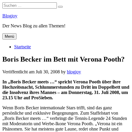
Suchen
Suchen
nach:
Zum
Blogjoy
Inhalt
Der News Blog zu allen Themen!
springen
Menü
Startseite
Boris Becker im Bett mit Verona Pooth?
Veröffentlicht am
Juli 30, 2008
by
blogjoy
In „Boris Becker meets …“ spricht Verona Pooth über ihre
Hochzeitsnacht, Schlummerstunden zu Dritt im Doppelbett und
die Insolvenz ihres Mannes – am Donnerstag, 31. Juli 2008, um
23.15 Uhr auf ProSieben.
Wenn Boris Becker internationale Stars trifft, sind das ganz
persönliche und exklusive Begegnungen. Zum Staffelstart von
„Boris Becker meets …“ verbringt die Tennis-Legende 24 Stunden
mit Moderatorin und Werbe-Ikone Verona Pooth. „Verona ist ein
Phänomen. Sie hat meistens gute Laune, redet ohne Punkt und