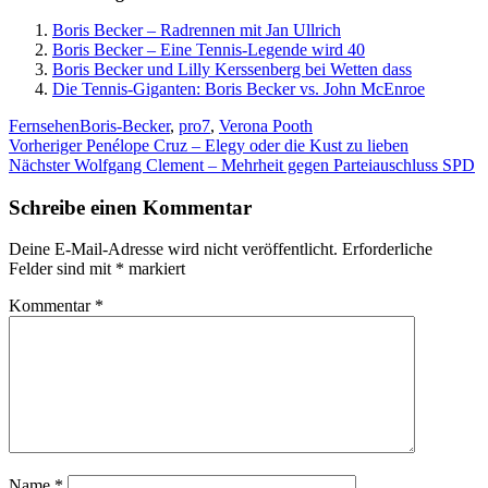
Boris Becker – Radrennen mit Jan Ullrich
Boris Becker – Eine Tennis-Legende wird 40
Boris Becker und Lilly Kerssenberg bei Wetten dass
Die Tennis-Giganten: Boris Becker vs. John McEnroe
Kategorien
Schlagwörter
Fernsehen
Boris-Becker
,
pro7
,
Verona Pooth
Beitragsnavigation
Vorheriger
Vorheriger
Penélope Cruz – Elegy oder die Kust zu lieben
Nächster
Beitrag:
Nächster
Wolfgang Clement – Mehrheit gegen Parteiauschluss SPD
Beitrag:
Schreibe einen Kommentar
Deine E-Mail-Adresse wird nicht veröffentlicht.
Erforderliche
Felder sind mit
*
markiert
Kommentar
*
Name
*