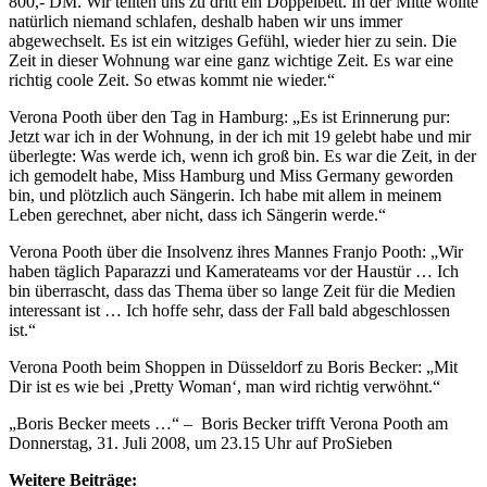
800,- DM. Wir teilten uns zu dritt ein Doppelbett. In der Mitte wollte
natürlich niemand schlafen, deshalb haben wir uns immer
abgewechselt. Es ist ein witziges Gefühl, wieder hier zu sein. Die
Zeit in dieser Wohnung war eine ganz wichtige Zeit. Es war eine
richtig coole Zeit. So etwas kommt nie wieder.“
Verona Pooth über den Tag in Hamburg: „Es ist Erinnerung pur:
Jetzt war ich in der Wohnung, in der ich mit 19 gelebt habe und mir
überlegte: Was werde ich, wenn ich groß bin. Es war die Zeit, in der
ich gemodelt habe, Miss Hamburg und Miss Germany geworden
bin, und plötzlich auch Sängerin. Ich habe mit allem in meinem
Leben gerechnet, aber nicht, dass ich Sängerin werde.“
Verona Pooth über die Insolvenz ihres Mannes Franjo Pooth: „Wir
haben täglich Paparazzi und Kamerateams vor der Haustür … Ich
bin überrascht, dass das Thema über so lange Zeit für die Medien
interessant ist … Ich hoffe sehr, dass der Fall bald abgeschlossen
ist.“
Verona Pooth beim Shoppen in Düsseldorf zu Boris Becker: „Mit
Dir ist es wie bei ‚Pretty Woman‘, man wird richtig verwöhnt.“
„Boris Becker meets …“ – Boris Becker trifft Verona Pooth am
Donnerstag, 31. Juli 2008, um 23.15 Uhr auf ProSieben
Weitere Beiträge: