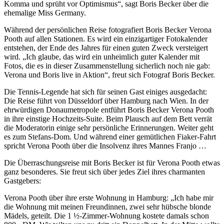
Komma und sprüht vor Optimismus“, sagt Boris Becker über die
ehemalige Miss Germany.
Während der persönlichen Reise fotografiert Boris Becker Verona
Pooth auf allen Stationen. Es wird ein einzigartiger Fotokalender
entstehen, der Ende des Jahres für einen guten Zweck versteigert
wird. „Ich glaube, das wird ein unheimlich guter Kalender mit
Fotos, die es in dieser Zusammenstellung sicherlich noch nie gab:
Verona und Boris live in Aktion“, freut sich Fotograf Boris Becker.
Die Tennis-Legende hat sich für seinen Gast einiges ausgedacht:
Die Reise führt von Düsseldorf über Hamburg nach Wien. In der
ehrwürdigen Donaumetropole entführt Boris Becker Verona Pooth
in ihre einstige Hochzeits-Suite. Beim Plausch auf dem Bett verrät
die Moderatorin einige sehr persönliche Erinnerungen. Weiter geht
es zum Stefans-Dom. Und während einer gemütlichen Fiaker-Fahrt
spricht Verona Pooth über die Insolvenz ihres Mannes Franjo …
Die Überraschungsreise mit Boris Becker ist für Verona Pooth etwas
ganz besonderes. Sie freut sich über jedes Ziel ihres charmanten
Gastgebers:
Verona Pooth über ihre erste Wohnung in Hamburg: „Ich habe mir
die Wohnung mit meinen Freundinnen, zwei sehr hübsche blonde
Mädels, geteilt. Die 1 ½-Zimmer-Wohnung kostete damals schon