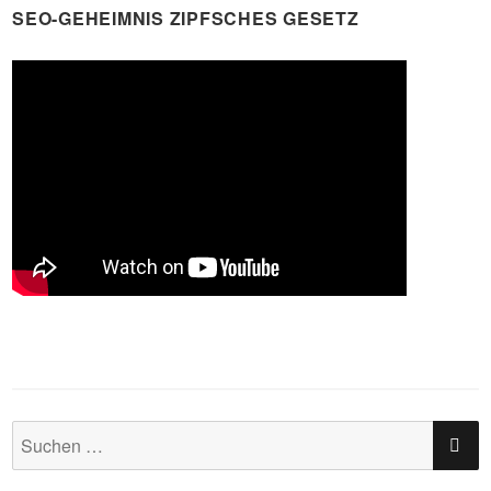
SEO-GEHEIMNIS ZIPFSCHES GESETZ
SU
Suchen
nach: