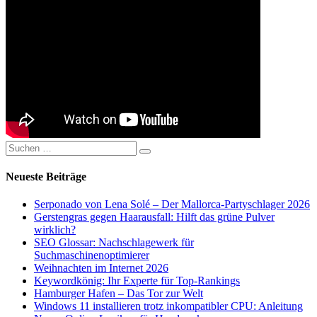
Suchen
Suchen
nach:
Neueste Beiträge
Serponado von Lena Solé – Der Mallorca-Partyschlager 2026
Gerstengras gegen Haarausfall: Hilft das grüne Pulver
wirklich?
SEO Glossar: Nachschlagewerk für
Suchmaschinenoptimierer
Weihnachten im Internet 2026
Keywordkönig: Ihr Experte für Top-Rankings
Hamburger Hafen – Das Tor zur Welt
Windows 11 installieren trotz inkompatibler CPU: Anleitung