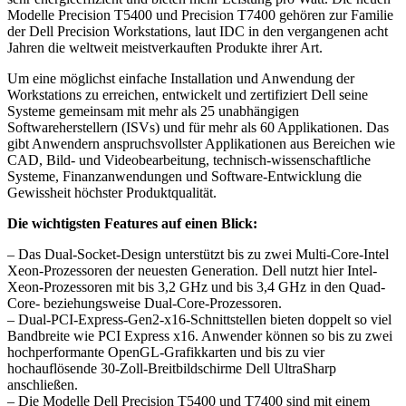
Modelle Precision T5400 und Precision T7400 gehören zur Familie
der Dell Precision Workstations, laut IDC in den vergangenen acht
Jahren die weltweit meistverkauften Produkte ihrer Art.
Um eine möglichst einfache Installation und Anwendung der
Workstations zu erreichen, entwickelt und zertifiziert Dell seine
Systeme gemeinsam mit mehr als 25 unabhängigen
Softwareherstellern (ISVs) und für mehr als 60 Applikationen. Das
gibt Anwendern anspruchsvollster Applikationen aus Bereichen wie
CAD, Bild- und Videobearbeitung, technisch-wissenschaftliche
Systeme, Finanzanwendungen und Software-Entwicklung die
Gewissheit höchster Produktqualität.
Die wichtigsten Features auf einen Blick:
– Das Dual-Socket-Design unterstützt bis zu zwei Multi-Core-Intel
Xeon-Prozessoren der neuesten Generation. Dell nutzt hier Intel-
Xeon-Prozessoren mit bis 3,2 GHz und bis 3,4 GHz in den Quad-
Core- beziehungsweise Dual-Core-Prozessoren.
– Dual-PCI-Express-Gen2-x16-Schnittstellen bieten doppelt so viel
Bandbreite wie PCI Express x16. Anwender können so bis zu zwei
hochperformante OpenGL-Grafikkarten und bis zu vier
hochauflösende 30-Zoll-Breitbildschirme Dell UltraSharp
anschließen.
– Die Modelle Dell Precision T5400 und T7400 sind mit einem