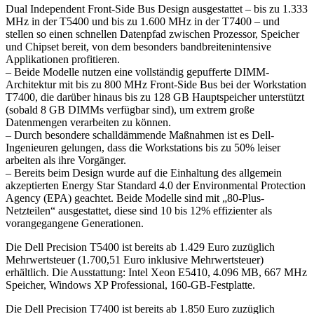
Dual Independent Front-Side Bus Design ausgestattet – bis zu 1.333
MHz in der T5400 und bis zu 1.600 MHz in der T7400 – und
stellen so einen schnellen Datenpfad zwischen Prozessor, Speicher
und Chipset bereit, von dem besonders bandbreitenintensive
Applikationen profitieren.
– Beide Modelle nutzen eine vollständig gepufferte DIMM-
Architektur mit bis zu 800 MHz Front-Side Bus bei der Workstation
T7400, die darüber hinaus bis zu 128 GB Hauptspeicher unterstützt
(sobald 8 GB DIMMs verfügbar sind), um extrem große
Datenmengen verarbeiten zu können.
– Durch besondere schalldämmende Maßnahmen ist es Dell-
Ingenieuren gelungen, dass die Workstations bis zu 50% leiser
arbeiten als ihre Vorgänger.
– Bereits beim Design wurde auf die Einhaltung des allgemein
akzeptierten Energy Star Standard 4.0 der Environmental Protection
Agency (EPA) geachtet. Beide Modelle sind mit „80-Plus-
Netzteilen“ ausgestattet, diese sind 10 bis 12% effizienter als
vorangegangene Generationen.
Die Dell Precision T5400 ist bereits ab 1.429 Euro zuzüglich
Mehrwertsteuer (1.700,51 Euro inklusive Mehrwertsteuer)
erhältlich. Die Ausstattung: Intel Xeon E5410, 4.096 MB, 667 MHz
Speicher, Windows XP Professional, 160-GB-Festplatte.
Die Dell Precision T7400 ist bereits ab 1.850 Euro zuzüglich