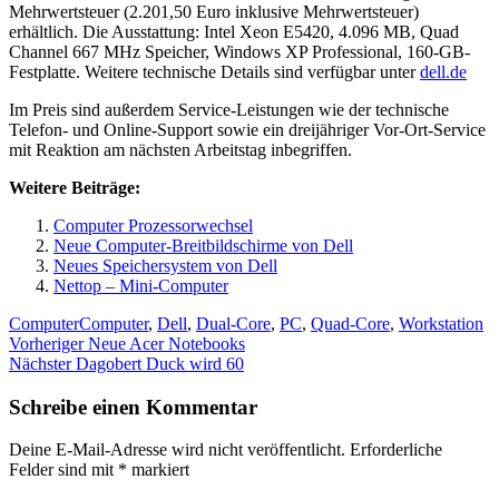
Mehrwertsteuer (2.201,50 Euro inklusive Mehrwertsteuer)
erhältlich. Die Ausstattung: Intel Xeon E5420, 4.096 MB, Quad
Channel 667 MHz Speicher, Windows XP Professional, 160-GB-
Festplatte. Weitere technische Details sind verfügbar unter
dell.de
Im Preis sind außerdem Service-Leistungen wie der technische
Telefon- und Online-Support sowie ein dreijähriger Vor-Ort-Service
mit Reaktion am nächsten Arbeitstag inbegriffen.
Weitere Beiträge:
Computer Prozessorwechsel
Neue Computer-Breitbildschirme von Dell
Neues Speichersystem von Dell
Nettop – Mini-Computer
Kategorien
Schlagwörter
Computer
Computer
,
Dell
,
Dual-Core
,
PC
,
Quad-Core
,
Workstation
Beitragsnavigation
Vorheriger
Vorheriger
Neue Acer Notebooks
Nächster
Beitrag:
Nächster
Dagobert Duck wird 60
Beitrag:
Schreibe einen Kommentar
Deine E-Mail-Adresse wird nicht veröffentlicht.
Erforderliche
Felder sind mit
*
markiert