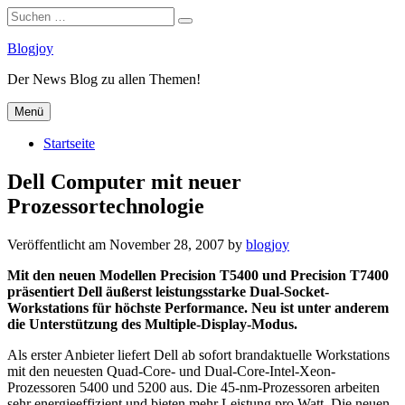
Suchen
Suchen
nach:
Zum
Blogjoy
Inhalt
Der News Blog zu allen Themen!
springen
Menü
Startseite
Dell Computer mit neuer
Prozessortechnologie
Veröffentlicht am
November 28, 2007
by
blogjoy
Mit den neuen Modellen Precision T5400 und Precision T7400
präsentiert Dell äußerst leistungsstarke Dual-Socket-
Workstations für höchste Performance. Neu ist unter anderem
die Unterstützung des Multiple-Display-Modus.
Als erster Anbieter liefert Dell ab sofort brandaktuelle Workstations
mit den neuesten Quad-Core- und Dual-Core-Intel-Xeon-
Prozessoren 5400 und 5200 aus. Die 45-nm-Prozessoren arbeiten
sehr energieeffizient und bieten mehr Leistung pro Watt. Die neuen