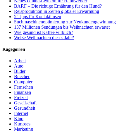
Neues Online-Lexikon für Handwerker
BARF – Die richtige Ernährung für den Hund?
Reisproduktion in Zeiten globaler Erwärmung
5 Tipps für Kontaktlinsen
Suchmaschinenoptimierung zur Neukundengewinnung
137 Millionen Sendungen bis Weihnachten erwartet
Wie gesund ist Kaffee wirklich?
Weiße Weihnachten dieses Jahr?
Kagegorien
Arbeit
Auto
Bilder
Buecher
Computer
Fernsehen
Finanzen
Freizeit
Gesellschaft
Gesundheit
Internet
Kino
Kurioses
Marketing