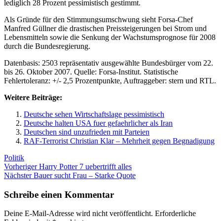
lediglich 28 Prozent pessimistisch gestimmt.
Als Gründe für den Stimmungsumschwung sieht Forsa-Chef
Manfred Güllner die drastischen Preissteigerungen bei Strom und
Lebensmitteln sowie die Senkung der Wachstumsprognose für 2008
durch die Bundesregierung.
Datenbasis: 2503 repräsentativ ausgewählte Bundesbürger vom 22.
bis 26. Oktober 2007. Quelle: Forsa-Institut. Statistische
Fehlertoleranz: +/- 2,5 Prozentpunkte, Auftraggeber: stern und RTL.
Weitere Beiträge:
Deutsche sehen Wirtschaftslage pessimistisch
Deutsche halten USA fuer gefaehrlicher als Iran
Deutschen sind unzufrieden mit Parteien
RAF-Terrorist Christian Klar – Mehrheit gegen Begnadigung
Kategorien
Politik
Beitragsnavigation
Vorheriger
Vorheriger
Harry Potter 7 uebertrifft alles
Nächster
Beitrag:
Nächster
Bauer sucht Frau – Starke Quote
Beitrag:
Schreibe einen Kommentar
Deine E-Mail-Adresse wird nicht veröffentlicht.
Erforderliche