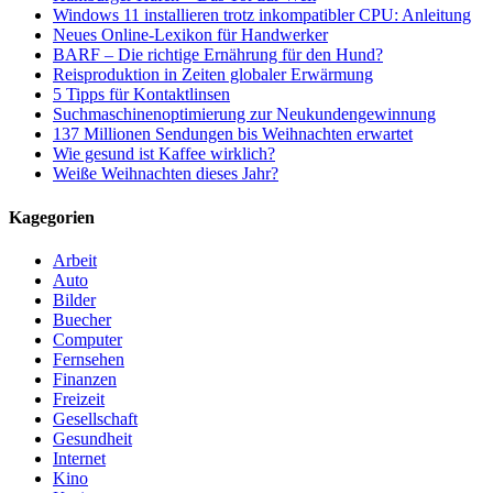
Windows 11 installieren trotz inkompatibler CPU: Anleitung
Neues Online-Lexikon für Handwerker
BARF – Die richtige Ernährung für den Hund?
Reisproduktion in Zeiten globaler Erwärmung
5 Tipps für Kontaktlinsen
Suchmaschinenoptimierung zur Neukundengewinnung
137 Millionen Sendungen bis Weihnachten erwartet
Wie gesund ist Kaffee wirklich?
Weiße Weihnachten dieses Jahr?
Kagegorien
Arbeit
Auto
Bilder
Buecher
Computer
Fernsehen
Finanzen
Freizeit
Gesellschaft
Gesundheit
Internet
Kino