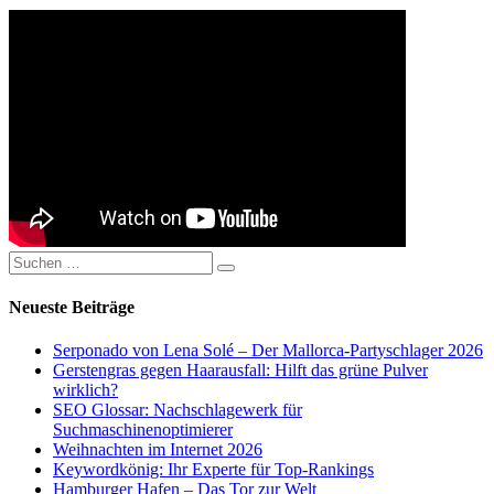
Suchen
Suchen
nach:
Neueste Beiträge
Serponado von Lena Solé – Der Mallorca-Partyschlager 2026
Gerstengras gegen Haarausfall: Hilft das grüne Pulver
wirklich?
SEO Glossar: Nachschlagewerk für
Suchmaschinenoptimierer
Weihnachten im Internet 2026
Keywordkönig: Ihr Experte für Top-Rankings
Hamburger Hafen – Das Tor zur Welt