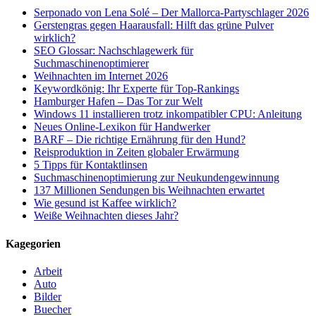
Serponado von Lena Solé – Der Mallorca-Partyschlager 2026
Gerstengras gegen Haarausfall: Hilft das grüne Pulver
wirklich?
SEO Glossar: Nachschlagewerk für
Suchmaschinenoptimierer
Weihnachten im Internet 2026
Keywordkönig: Ihr Experte für Top-Rankings
Hamburger Hafen – Das Tor zur Welt
Windows 11 installieren trotz inkompatibler CPU: Anleitung
Neues Online-Lexikon für Handwerker
BARF – Die richtige Ernährung für den Hund?
Reisproduktion in Zeiten globaler Erwärmung
5 Tipps für Kontaktlinsen
Suchmaschinenoptimierung zur Neukundengewinnung
137 Millionen Sendungen bis Weihnachten erwartet
Wie gesund ist Kaffee wirklich?
Weiße Weihnachten dieses Jahr?
Kagegorien
Arbeit
Auto
Bilder
Buecher