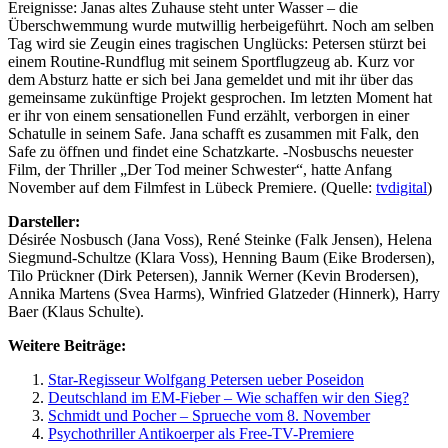
Ereignisse: Janas altes Zuhause steht unter Wasser – die
Überschwemmung wurde mutwillig herbeigeführt. Noch am selben
Tag wird sie Zeugin eines tragischen Unglücks: Petersen stürzt bei
einem Routine-Rundflug mit seinem Sportflugzeug ab. Kurz vor
dem Absturz hatte er sich bei Jana gemeldet und mit ihr über das
gemeinsame zukünftige Projekt gesprochen. Im letzten Moment hat
er ihr von einem sensationellen Fund erzählt, verborgen in einer
Schatulle in seinem Safe. Jana schafft es zusammen mit Falk, den
Safe zu öffnen und findet eine Schatzkarte. -Nosbuschs neuester
Film, der Thriller „Der Tod meiner Schwester“, hatte Anfang
November auf dem Filmfest in Lübeck Premiere. (Quelle:
tvdigital
)
Darsteller:
Désirée Nosbusch (Jana Voss), René Steinke (Falk Jensen), Helena
Siegmund-Schultze (Klara Voss), Henning Baum (Eike Brodersen),
Tilo Prückner (Dirk Petersen), Jannik Werner (Kevin Brodersen),
Annika Martens (Svea Harms), Winfried Glatzeder (Hinnerk), Harry
Baer (Klaus Schulte).
Weitere Beiträge:
Star-Regisseur Wolfgang Petersen ueber Poseidon
Deutschland im EM-Fieber – Wie schaffen wir den Sieg?
Schmidt und Pocher – Sprueche vom 8. November
Psychothriller Antikoerper als Free-TV-Premiere