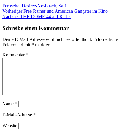
Kategorien
Schlagwörter
Fernsehen
Desiree-Nosbusch
,
Sat1
Beitragsnavigation
Vorheriger
Vorheriger
Free Rainer und American Gangster im Kino
Nächster
Beitrag:
Nächster
THE DOME 44 auf RTL2
Beitrag:
Schreibe einen Kommentar
Deine E-Mail-Adresse wird nicht veröffentlicht.
Erforderliche
Felder sind mit
*
markiert
Kommentar
*
Name
*
E-Mail-Adresse
*
Website