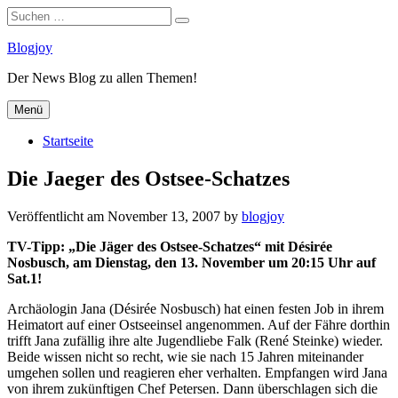
Suchen
Suchen
nach:
Zum
Blogjoy
Inhalt
Der News Blog zu allen Themen!
springen
Menü
Startseite
Die Jaeger des Ostsee-Schatzes
Veröffentlicht am
November 13, 2007
by
blogjoy
TV-Tipp: „Die Jäger des Ostsee-Schatzes“ mit Désirée
Nosbusch, am Dienstag, den 13. November um 20:15 Uhr auf
Sat.1!
Archäologin Jana (Désirée Nosbusch) hat einen festen Job in ihrem
Heimatort auf einer Ostseeinsel angenommen. Auf der Fähre dorthin
trifft Jana zufällig ihre alte Jugendliebe Falk (René Steinke) wieder.
Beide wissen nicht so recht, wie sie nach 15 Jahren miteinander
umgehen sollen und reagieren eher verhalten. Empfangen wird Jana
von ihrem zukünftigen Chef Petersen. Dann überschlagen sich die