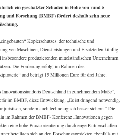
ährlich ein geschätzter Schaden in Höhe von rund 5
ung und Forschung (BMBF) fördert deshalb zehn neue
älschung.
 „eingebauten“ Kopierschutzes, der technische und
ng von Maschinen, Dienstleistungen und Ersatzteilen künftig
l insbesondere produzierenden mittelständischen Unternehmen
hützen. Die Förderung erfolgt im Rahmen des
iraterie“ und beträgt 15 Millionen Euro für drei Jahre.
des Innovationsstandorts Deutschland in zunehmendem Maße“,
etär im BMBF, diese Entwicklung. „Es ist dringend notwendig,
r juristisch, sondern auch technologisch besser sichern.“ Die
rlin im Rahmen der BMBF- Konferenz „Innovationen gegen
jekten eine hohe Praxisorientierung durch enge Partnerschaften
rtner beteiligen sich an den Forschungsprojekten ebenfalls mit