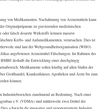
schung von Medikamenten. Nachahmung von Arzneimitteln kann
 der Originalpräparate zu gravierenden medizinischen
e oder falsch dosierte Wirkstoffe können massive
fälschten Krebs- und Aidsmedikamenten, verursachen. Dies ist
ttlerweile sind laut der Weltgesundheitsorganisation (WHO)
 Afrikas angebotenen Arzneimittel Fälschungen. Im Rahmen des
s BMBF deshalb die Entwicklung einer durchgängig
armabereich. Medikamente sollen künftig auf allen Stufen der
 über Großhandel, Krankenhäuser, Apotheken und Ärzte bis zum
 werden können.
len Industriebereichen zunehmend an Bedeutung. Nach einer
enbau e.V. (VDMA) sind mittlerweile zwei Drittel der
ies schwächt die innovative und exportorientierte Industrie