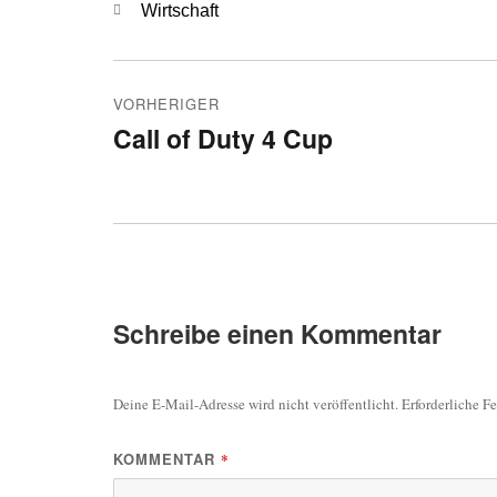
Kategorien
Wirtschaft
Beitragsnavigation
VORHERIGER
Call of Duty 4 Cup
Vorheriger
Beitrag:
Schreibe einen Kommentar
Deine E-Mail-Adresse wird nicht veröffentlicht.
Erforderliche F
KOMMENTAR
*