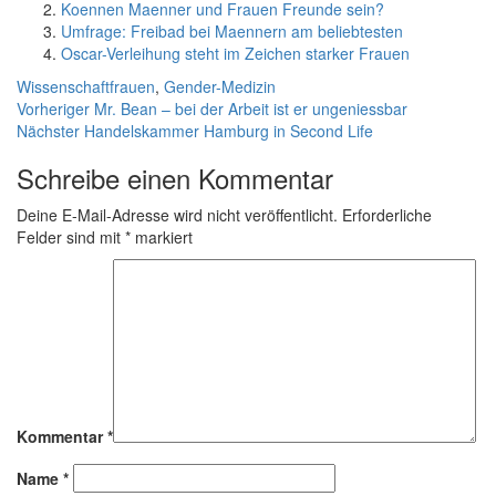
Koennen Maenner und Frauen Freunde sein?
Umfrage: Freibad bei Maennern am beliebtesten
Oscar-Verleihung steht im Zeichen starker Frauen
Kategorien
Schlagwörter
Wissenschaft
frauen
,
Gender-Medizin
Beitragsnavigation
Vorheriger
Vorheriger
Mr. Bean – bei der Arbeit ist er ungeniessbar
Nächster
Beitrag:
Nächster
Handelskammer Hamburg in Second Life
Beitrag:
Schreibe einen Kommentar
Deine E-Mail-Adresse wird nicht veröffentlicht.
Erforderliche
Felder sind mit
*
markiert
Kommentar
*
Name
*