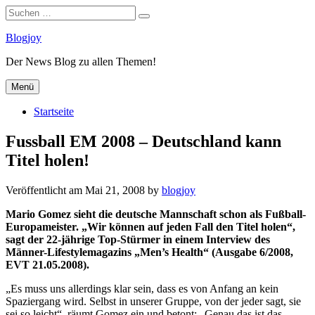
Suchen
Suchen
nach:
Zum
Blogjoy
Inhalt
Der News Blog zu allen Themen!
springen
Menü
Startseite
Fussball EM 2008 – Deutschland kann
Titel holen!
Veröffentlicht am
Mai 21, 2008
by
blogjoy
Mario Gomez sieht die deutsche Mannschaft schon als Fußball-
Europameister. „Wir können auf jeden Fall den Titel holen“,
sagt der 22-jährige Top-Stürmer in einem Interview des
Männer-Lifestylemagazins „Men’s Health“ (Ausgabe 6/2008,
EVT 21.05.2008).
„Es muss uns allerdings klar sein, dass es von Anfang an kein
Spaziergang wird. Selbst in unserer Gruppe, von der jeder sagt, sie
sei so leicht“, räumt Gomez ein und betont: „Genau das ist das