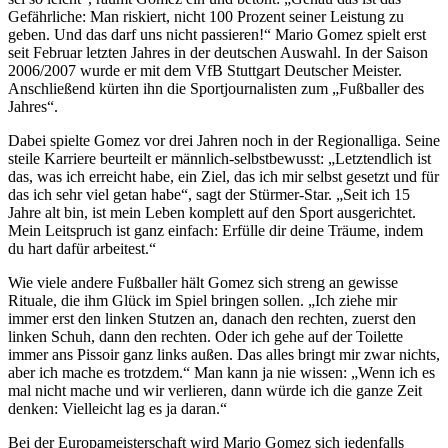
Gefährliche: Man riskiert, nicht 100 Prozent seiner Leistung zu
geben. Und das darf uns nicht passieren!“ Mario Gomez spielt erst
seit Februar letzten Jahres in der deutschen Auswahl. In der Saison
2006/2007 wurde er mit dem VfB Stuttgart Deutscher Meister.
Anschließend kürten ihn die Sportjournalisten zum „Fußballer des
Jahres“.
Dabei spielte Gomez vor drei Jahren noch in der Regionalliga. Seine
steile Karriere beurteilt er männlich-selbstbewusst: „Letztendlich ist
das, was ich erreicht habe, ein Ziel, das ich mir selbst gesetzt und für
das ich sehr viel getan habe“, sagt der Stürmer-Star. „Seit ich 15
Jahre alt bin, ist mein Leben komplett auf den Sport ausgerichtet.
Mein Leitspruch ist ganz einfach: Erfülle dir deine Träume, indem
du hart dafür arbeitest.“
Wie viele andere Fußballer hält Gomez sich streng an gewisse
Rituale, die ihm Glück im Spiel bringen sollen. „Ich ziehe mir
immer erst den linken Stutzen an, danach den rechten, zuerst den
linken Schuh, dann den rechten. Oder ich gehe auf der Toilette
immer ans Pissoir ganz links außen. Das alles bringt mir zwar nichts,
aber ich mache es trotzdem.“ Man kann ja nie wissen: „Wenn ich es
mal nicht mache und wir verlieren, dann würde ich die ganze Zeit
denken: Vielleicht lag es ja daran.“
Bei der Europameisterschaft wird Mario Gomez sich jedenfalls