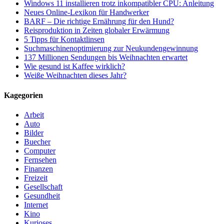
Windows 11 installieren trotz inkompatibler CPU: Anleitung
Neues Online-Lexikon für Handwerker
BARF – Die richtige Ernährung für den Hund?
Reisproduktion in Zeiten globaler Erwärmung
5 Tipps für Kontaktlinsen
Suchmaschinenoptimierung zur Neukundengewinnung
137 Millionen Sendungen bis Weihnachten erwartet
Wie gesund ist Kaffee wirklich?
Weiße Weihnachten dieses Jahr?
Kagegorien
Arbeit
Auto
Bilder
Buecher
Computer
Fernsehen
Finanzen
Freizeit
Gesellschaft
Gesundheit
Internet
Kino
Kurioses