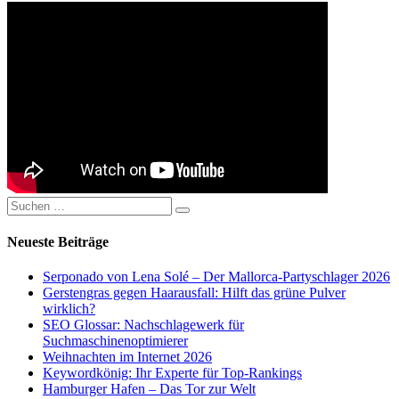
Suchen
Suchen
nach:
Neueste Beiträge
Serponado von Lena Solé – Der Mallorca-Partyschlager 2026
Gerstengras gegen Haarausfall: Hilft das grüne Pulver
wirklich?
SEO Glossar: Nachschlagewerk für
Suchmaschinenoptimierer
Weihnachten im Internet 2026
Keywordkönig: Ihr Experte für Top-Rankings
Hamburger Hafen – Das Tor zur Welt