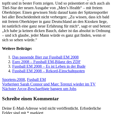
topfit und in bester Form zeigen. Und so präsentiert er sich auch als
Titel-Star der neuen Ausgabe von „Men’s Health“ – mit freiem
Oberkörper. Einen gewissen Stolz darauf kann der Spitzensportler
bei aller Bescheidenheit nicht verbergen: „Zu wissen, dass ich bald
mit freiem Oberkörper in ganz Deutschland an den Kiosken liege,
ist natürlich eine ganz neue Erfahrung für mich“, sagt er und betont:
„Ich habe ja keinen dicken Bauch, daher ist das absolut in Ordnung
– und ich glaube, jeder Mann würde es ganz gut finden, wenn er
sich so sehen würde.“
Weitere Beiträge:
Das passende Bier zur Fussball EM 2008
Euro 2008 – Fussball EM-Bilanz des ZDF
Fussball EM 2008 – Es ist Leben in der Bude
Fussball EM 2008 – Rekord-Einschaltquoten
Kategorien
Schlagwörter
Sport
em-2008
,
Fusball EM
Beitragsnavigation
Vorheriger
Vorheriger
Sarah Connor und Marc Terenzi wieder im TV
Nächster
Beitrag:
Nächster
Arcor-Beschaeftigte bangen um Jobs
Beitrag:
Schreibe einen Kommentar
Deine E-Mail-Adresse wird nicht veröffentlicht.
Erforderliche
Felder sind mit
*
markiert