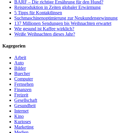
BARF – Die richtige Ernährung für den Hund?
Reisproduktion in Zeiten globaler Erwärmung
5 Tipps für Kontaktlinsen
Suchmaschinenoptimierung zur Neukundengewinnung
137 Millionen Sendungen bis Weihnachten erwartet
Wie gesund ist Kaffee wirklich?
Weiße Weihnachten dieses Jahr?
Kagegorien
Arbeit
Auto
Bilder
Buecher
Computer
Fernsehen
Finanzen
Freizeit
Gesellschaft
Gesundheit
Internet
Kino
Kurioses
Marketing
Medien