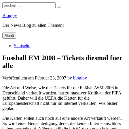
Suchen
Suchen
nach:
Zum
Blogjoy
Inhalt
Der News Blog zu allen Themen!
springen
Menü
Startseite
Fussball EM 2008 – Tickets diesmal fuer
alle
Veröffentlicht am
Februar 23, 2007
by
blogjoy
Die Art und Weise, wie die Tickets für die Fußball-WM 2006 in
Deutschland verkauft wurden, hat zu massiver Kritik an der FIFA
geführt. Daher will die UEFA die Karten für die
Europameisterschaft nicht nur im Internet verkaufen, wie bisher
geplant.
Die Karten sollen auch noch auf eine andere Art verkauft werden.
So wird einer Benachteiligung derer, die keinen Internetanschluss
haben, vorgebeugt. Näheres will die UEFA dazu noch bekannt