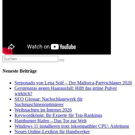
Suchen
Suchen
nach:
Neueste Beiträge
Serponado von Lena Solé – Der Mallorca-Partyschlager 2026
Gerstengras gegen Haarausfall: Hilft das grüne Pulver
wirklich?
SEO Glossar: Nachschlagewerk für
Suchmaschinenoptimierer
Weihnachten im Internet 2026
Keywordkönig: Ihr Experte für Top-Rankings
Hamburger Hafen – Das Tor zur Welt
Windows 11 installieren trotz inkompatibler CPU: Anleitung
Neues Online-Lexikon für Handwerker