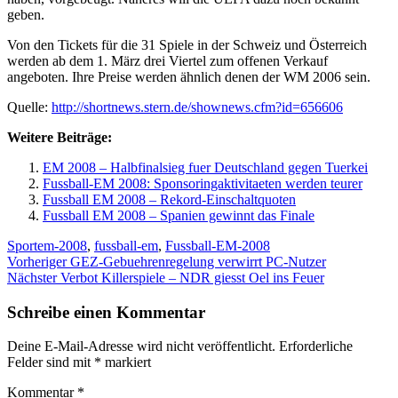
geben.
Von den Tickets für die 31 Spiele in der Schweiz und Österreich
werden ab dem 1. März drei Viertel zum offenen Verkauf
angeboten. Ihre Preise werden ähnlich denen der WM 2006 sein.
Quelle:
http://shortnews.stern.de/shownews.cfm?id=656606
Weitere Beiträge:
EM 2008 – Halbfinalsieg fuer Deutschland gegen Tuerkei
Fussball-EM 2008: Sponsoringaktivitaeten werden teurer
Fussball EM 2008 – Rekord-Einschaltquoten
Fussball EM 2008 – Spanien gewinnt das Finale
Kategorien
Schlagwörter
Sport
em-2008
,
fussball-em
,
Fussball-EM-2008
Beitragsnavigation
Vorheriger
Vorheriger
GEZ-Gebuehrenregelung verwirrt PC-Nutzer
Nächster
Beitrag:
Nächster
Verbot Killerspiele – NDR giesst Oel ins Feuer
Beitrag:
Schreibe einen Kommentar
Deine E-Mail-Adresse wird nicht veröffentlicht.
Erforderliche
Felder sind mit
*
markiert
Kommentar
*