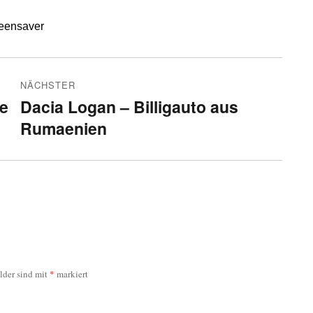
eensaver
NÄCHSTER
e
Dacia Logan – Billigauto aus
Nächster
Rumaenien
Beitrag:
elder sind mit
*
markiert