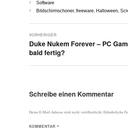
Kategorien
Software
Schlagwörter
Bildschirmschoner
,
freeware
,
Halloween
,
Scr
Beitragsnavigation
VORHERIGER
Duke Nukem Forever – PC Gam
Vorheriger
bald fertig?
Beitrag:
Schreibe einen Kommentar
Deine E-Mail-Adresse wird nicht veröffentlicht.
Erforderliche F
KOMMENTAR
*