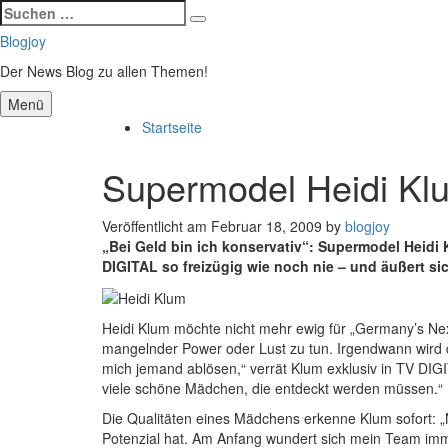
Suchen
Suchen
nach:
Zum
Blogjoy
Inhalt
Der News Blog zu allen Themen!
springen
Menü
Startseite
Supermodel Heidi Klum
Veröffentlicht am
Februar 18, 2009
by
blogjoy
„Bei Geld bin ich konservativ“: Supermodel Heidi 
DIGITAL so freizügig wie noch nie – und äußert si
Heidi Klum möchte nicht mehr ewig für „Germany’s Nex
mangelnder Power oder Lust zu tun. Irgendwann wird d
mich jemand ablösen,“ verrät Klum exklusiv in TV DIGITA
viele schöne Mädchen, die entdeckt werden müssen.“
Die Qualitäten eines Mädchens erkenne Klum sofort: „
Potenzial hat. Am Anfang wundert sich mein Team immer