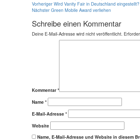
Beitragsnavigation
Vorheriger
Vorheriger
Wird Vanity Fair in Deutschland eingestellt?
Nächster
Beitrag:
Nächster
Green Mobile Award verliehen
Beitrag:
Schreibe einen Kommentar
Deine E-Mail-Adresse wird nicht veröffentlicht.
Erforder
Kommentar
*
Name
*
E-Mail-Adresse
*
Website
Name, E-Mail-Adresse und Website in diesem B