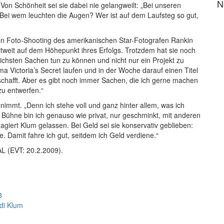
N
Von Schönheit sei sie dabei nie gelangweilt: „Bei unseren
Bei wem leuchten die Augen? Wer ist auf dem Laufsteg so gut,
iven Foto-Shooting des amerikanischen Star-Fotografen Rankin
eltweit auf dem Höhepunkt ihres Erfolgs. Trotzdem hat sie noch
dlichsten Sachen tun zu können und nicht nur ein Projekt zu
ma Victoria’s Secret laufen und in der Woche darauf einen Titel
schafft. Aber es gibt noch immer Sachen, die ich gerne machen
zu entwerfen.“
nimmt. „Denn ich stehe voll und ganz hinter allem, was ich
 Bühne bin ich genauso wie privat, nur geschminkt, mit anderen
giert Klum gelassen. Bei Geld sei sie konservativ geblieben:
e. Damit fahre ich gut, seitdem ich Geld verdiene.“
AL (EVT: 20.2.2009).
?
8
di Klum