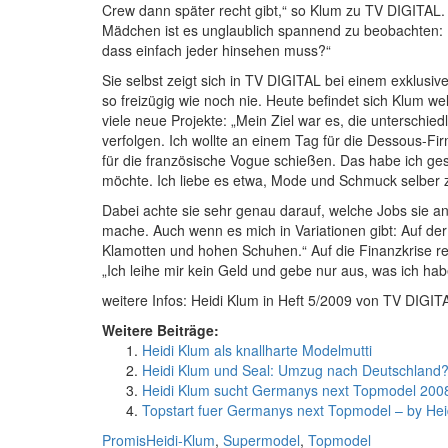
Crew dann später recht gibt,“ so Klum zu TV DIGITAL. 
Mädchen ist es unglaublich spannend zu beobachten: 
dass einfach jeder hinsehen muss?“
Sie selbst zeigt sich in TV DIGITAL bei einem exklus
so freizügig wie noch nie. Heute befindet sich Klum w
viele neue Projekte: „Mein Ziel war es, die unterschie
verfolgen. Ich wollte an einem Tag für die Dessous-Fir
für die französische Vogue schießen. Das habe ich ge
möchte. Ich liebe es etwa, Mode und Schmuck selber 
Dabei achte sie sehr genau darauf, welche Jobs sie an
mache. Auch wenn es mich in Variationen gibt: Auf der
Klamotten und hohen Schuhen.“ Auf die Finanzkrise rea
„Ich leihe mir kein Geld und gebe nur aus, was ich hab
weitere Infos: Heidi Klum in Heft 5/2009 von TV DIGIT
Weitere Beiträge:
Heidi Klum als knallharte Modelmutti
Heidi Klum und Seal: Umzug nach Deutschland
Heidi Klum sucht Germanys next Topmodel 200
Topstart fuer Germanys next Topmodel – by Hei
Kategorien
Schlagwörter
Promis
Heidi-Klum
,
Supermodel
,
Topmodel