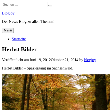
Suchen
Suchen
nach:
Zum
Blogjoy
Inhalt
Der News Blog zu allen Themen!
springen
Menü
Startseite
Herbst Bilder
Veröffentlicht am
Juni 19, 2012
Oktober 21, 2014
by
blogjoy
Herbst Bilder – Spaziergang im Sachsenwald.