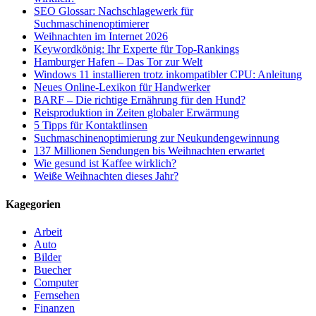
SEO Glossar: Nachschlagewerk für
Suchmaschinenoptimierer
Weihnachten im Internet 2026
Keywordkönig: Ihr Experte für Top-Rankings
Hamburger Hafen – Das Tor zur Welt
Windows 11 installieren trotz inkompatibler CPU: Anleitung
Neues Online-Lexikon für Handwerker
BARF – Die richtige Ernährung für den Hund?
Reisproduktion in Zeiten globaler Erwärmung
5 Tipps für Kontaktlinsen
Suchmaschinenoptimierung zur Neukundengewinnung
137 Millionen Sendungen bis Weihnachten erwartet
Wie gesund ist Kaffee wirklich?
Weiße Weihnachten dieses Jahr?
Kagegorien
Arbeit
Auto
Bilder
Buecher
Computer
Fernsehen
Finanzen