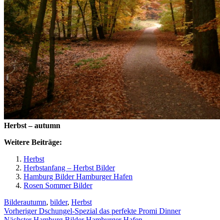
Herbst – autumn
Weitere Beiträge:
Herbst
Herbstanfang – Herbst Bilder
Hamburg Bilder Hamburger Hafen
Rosen Sommer Bilder
Kategorien
Schlagwörter
Bilder
autumn
,
bilder
,
Herbst
Beitragsnavigation
Vorheriger
Vorheriger
Dschungel-Spezial das perfekte Promi Dinner
Nächster
Beitrag:
Nächster
Hamburg Bilder Hamburger Hafen