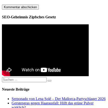
SEO-Geheimnis Zipfsches Gesetz
Suchen
Suchen
nach:
Neueste Beiträge
Serponado von Lena Solé – Der Mallorca-Partyschlager 2026
Gerstengras gegen Haarausfall: Hilft das grüne Pulver
wirklich?