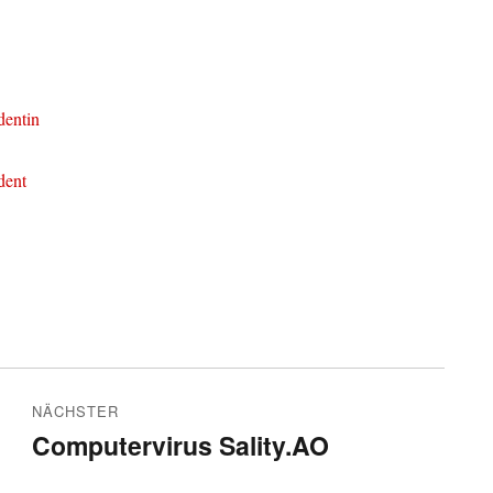
dentin
dent
NÄCHSTER
Computervirus Sality.AO
Nächster
Beitrag: