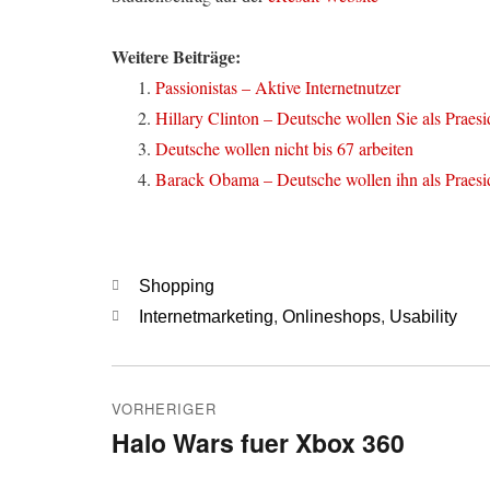
Weitere Beiträge:
Passionistas – Aktive Internetnutzer
Hillary Clinton – Deutsche wollen Sie als Praesi
Deutsche wollen nicht bis 67 arbeiten
Barack Obama – Deutsche wollen ihn als Praesi
Kategorien
Shopping
Schlagwörter
Internetmarketing
,
Onlineshops
,
Usability
Beitragsnavigation
VORHERIGER
Halo Wars fuer Xbox 360
Vorheriger
Beitrag: