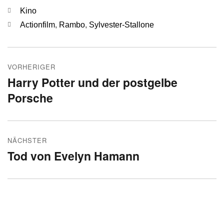
Kategorien
Kino
Schlagwörter
Actionfilm
,
Rambo
,
Sylvester-Stallone
Beitragsnavigation
VORHERIGER
Harry Potter und der postgelbe
Vorheriger
Porsche
Beitrag:
NÄCHSTER
Tod von Evelyn Hamann
Nächster
Beitrag: