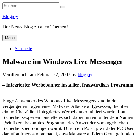
Suchen
Suchen
nach:
Zum
Blogjoy
Inhalt
Der News Blog zu allen Themen!
springen
Menü
Startseite
Malware im Windows Live Messenger
Veröffentlicht am
Februar 22, 2007
by
blogjoy
– Integrierter Werbebanner installiert fragwürdiges Programm
–
Einge Anwender des Windows Live Messengers sind in den
vergangenen Tagen einer Malware-Attacke aufgesessen, die über
ein im Chat-Client integriertes Werbebanner initiiert wurde. Laut
Sicherheitsexperten handelte es sich dabei um ein unter dem Namen
„Winfixer“ bekanntes Programm, das Anwender vor angeblichen
Sicherheitsbedrohungen warnt. Durch ein Pop-up wird der PC-User
darauf aufmerksam gemacht, dass Malware auf dem Gerät gefunden