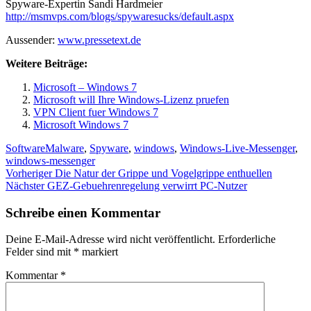
Spyware-Expertin Sandi Hardmeier
http://msmvps.com/blogs/spywaresucks/default.aspx
Aussender:
www.pressetext.de
Weitere Beiträge:
Microsoft – Windows 7
Microsoft will Ihre Windows-Lizenz pruefen
VPN Client fuer Windows 7
Microsoft Windows 7
Kategorien
Schlagwörter
Software
Malware
,
Spyware
,
windows
,
Windows-Live-Messenger
,
windows-messenger
Beitragsnavigation
Vorheriger
Vorheriger
Die Natur der Grippe und Vogelgrippe enthuellen
Nächster
Beitrag:
Nächster
GEZ-Gebuehrenregelung verwirrt PC-Nutzer
Beitrag:
Schreibe einen Kommentar
Deine E-Mail-Adresse wird nicht veröffentlicht.
Erforderliche
Felder sind mit
*
markiert
Kommentar
*