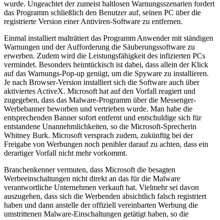
wurde. Ungeachtet der zumeist haltlosen Warnungsszenarien fordert
das Programm schließlich den Benutzer auf, seinen PC über die
registrierte Version einer Antiviren-Software zu entfernen.
Einmal installiert malträtiert das Programm Anwender mit ständigen
Warnungen und der Aufforderung die Säuberungssoftware zu
erwerben. Zudem wird die Leistungsfähigkeit des infizierten PCs
vermindet. Besonders heimtückisch ist dabei, dass allein der Klick
auf das Warnungs-Pop-up genügt, um die Spyware zu installieren.
Je nach Browser-Version installiert sich die Software auch über
aktiviertes ActiveX. Microsoft hat auf den Vorfall reagiert und
zugegeben, dass das Malware-Programm über die Messenger-
Werbebanner beworben und vertrieben wurde. Man habe die
entsprechenden Banner sofort entfernt und entschuldige sich für
entstandene Unannehmlichkeiten, so die Microsoft-Sprecherin
Whitney Burk. Microsoft versprach zudem, zukünftig bei der
Freigabe von Werbungen noch penibler darauf zu achten, dass ein
derartiger Vorfall nicht mehr vorkommt.
Branchenkenner vermuten, dass Microsoft die besagten
Werbeeinschaltungen nicht direkt an das für die Malware
verantwortliche Unternehmen verkauft hat. Vielmehr sei davon
auszugehen, dass sich die Werbenden absichtlich falsch registriert
haben und dann anstelle der offiziell vereinbarten Werbung die
umstrittenen Malware-Einschaltungen getätigt haben, so die