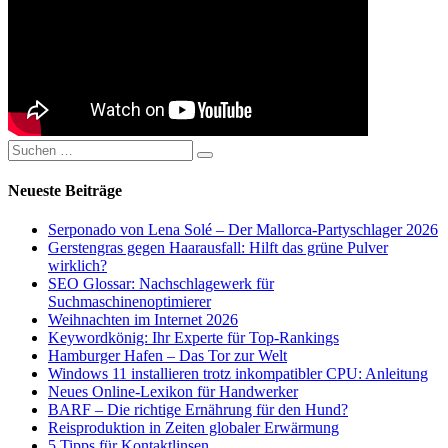
Suchen
Suchen
nach:
Neueste Beiträge
Serponado von Lena Solé – Der Mallorca-Partyschlager 2026
Gerstengras gegen Haarausfall: Hilft das grüne Pulver
wirklich?
SEO Glossar: Nachschlagewerk für
Suchmaschinenoptimierer
Weihnachten im Internet 2026
Keywordkönig: Ihr Experte für Top-Rankings
Hamburger Hafen – Das Tor zur Welt
Windows 11 installieren trotz inkompatibler CPU: Anleitung
Neues Online-Lexikon für Handwerker
BARF – Die richtige Ernährung für den Hund?
Reisproduktion in Zeiten globaler Erwärmung
5 Tipps für Kontaktlinsen