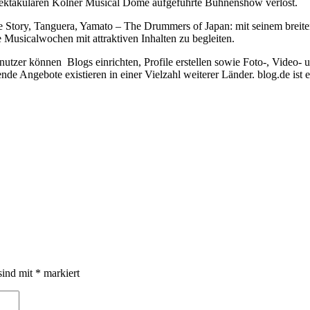
 spektakulären Kölner Musical Dome aufgeführte Bühnenshow verlost.
ry, Tanguera, Yamato – The Drummers of Japan: mit seinem breiten
 Musicalwochen mit attraktiven Inhalten zu begleiten.
tnutzer können Blogs einrichten, Profile erstellen sowie Foto-, Video
nde Angebote existieren in einer Vielzahl weiterer Länder. blog.de i
sind mit
*
markiert