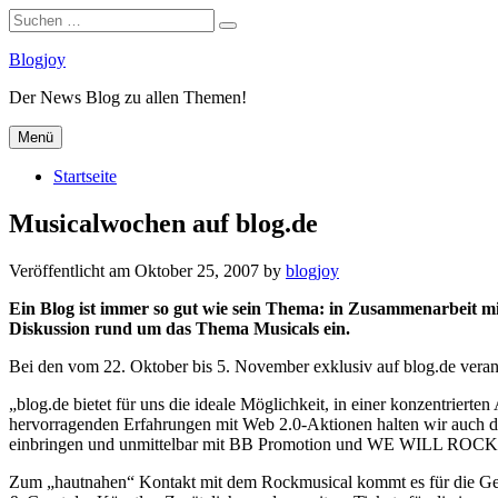
Suchen
Suchen
nach:
Zum
Blogjoy
Inhalt
Der News Blog zu allen Themen!
springen
Menü
Startseite
Musicalwochen auf blog.de
Veröffentlicht am
Oktober 25, 2007
by
blogjoy
Ein Blog ist immer so gut wie sein Thema: in Zusammenarbeit mi
Diskussion rund um das Thema Musicals ein.
Bei den vom 22. Oktober bis 5. November exklusiv auf blog.de verans
„blog.de bietet für uns die ideale Möglichkeit, in einer konzentriert
hervorragenden Erfahrungen mit Web 2.0-Aktionen halten wir auch di
einbringen und unmittelbar mit BB Promotion und WE WILL ROCK YOU
Zum „hautnahen“ Kontakt mit dem Rockmusical kommt es für die Gew