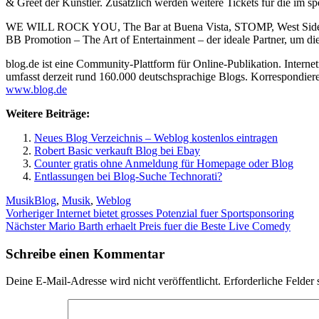
& Greet der Künstler. Zusätzlich werden weitere Tickets für die im
WE WILL ROCK YOU, The Bar at Buena Vista, STOMP, West Side Sto
BB Promotion – The Art of Entertainment – der ideale Partner, um die
blog.de ist eine Community-Plattform für Online-Publikation. Interne
umfasst derzeit rund 160.000 deutschsprachige Blogs. Korrespondiere
www.blog.de
Weitere Beiträge:
Neues Blog Verzeichnis – Weblog kostenlos eintragen
Robert Basic verkauft Blog bei Ebay
Counter gratis ohne Anmeldung für Homepage oder Blog
Entlassungen bei Blog-Suche Technorati?
Kategorien
Schlagwörter
Musik
Blog
,
Musik
,
Weblog
Beitragsnavigation
Vorheriger
Vorheriger
Internet bietet grosses Potenzial fuer Sportsponsoring
Nächster
Beitrag:
Nächster
Mario Barth erhaelt Preis fuer die Beste Live Comedy
Beitrag:
Schreibe einen Kommentar
Deine E-Mail-Adresse wird nicht veröffentlicht.
Erforderliche Felder 