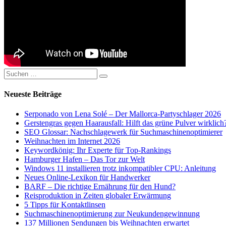
Suchen
Suchen
nach:
Neueste Beiträge
Serponado von Lena Solé – Der Mallorca-Partyschlager 2026
Gerstengras gegen Haarausfall: Hilft das grüne Pulver wirklich
SEO Glossar: Nachschlagewerk für Suchmaschinenoptimierer
Weihnachten im Internet 2026
Keywordkönig: Ihr Experte für Top-Rankings
Hamburger Hafen – Das Tor zur Welt
Windows 11 installieren trotz inkompatibler CPU: Anleitung
Neues Online-Lexikon für Handwerker
BARF – Die richtige Ernährung für den Hund?
Reisproduktion in Zeiten globaler Erwärmung
5 Tipps für Kontaktlinsen
Suchmaschinenoptimierung zur Neukundengewinnung
137 Millionen Sendungen bis Weihnachten erwartet