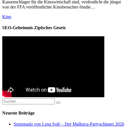
Kassenschlager für die Kinowirtschaft sind, verdeutlicht die jüngst
von der FFA veröffentlichte Kinobesucher-Studie…
Kategorien
Kino
SEO-Geheimnis Zipfsches Gesetz
Suchen
Suchen
nach:
Neueste Beiträge
Serponado von Lena Solé – Der Mallorca-Partyschlager 2026