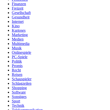
Finanzen
Freizeit
Gesellschaft
Gesundheit
Internet
Kino
Kurioses
Marketing
Medien
Multimedia
Musik
Onlinespiele
PC-Spiele
Politik
Promis
Recht
Reisen
Schauspieler
Schlagzeilen
Shopping
Software
Sonstiges
Sport
Technik
Telekommunikation