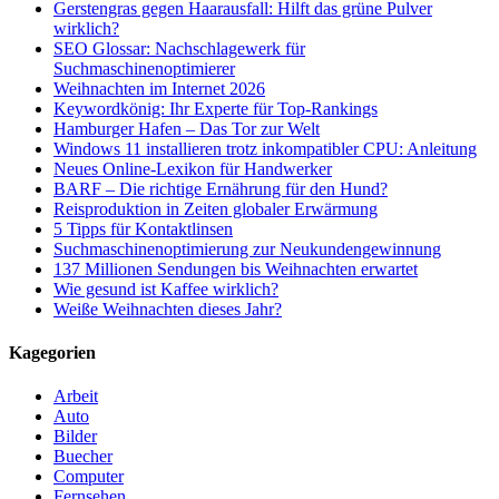
Gerstengras gegen Haarausfall: Hilft das grüne Pulver
wirklich?
SEO Glossar: Nachschlagewerk für
Suchmaschinenoptimierer
Weihnachten im Internet 2026
Keywordkönig: Ihr Experte für Top-Rankings
Hamburger Hafen – Das Tor zur Welt
Windows 11 installieren trotz inkompatibler CPU: Anleitung
Neues Online-Lexikon für Handwerker
BARF – Die richtige Ernährung für den Hund?
Reisproduktion in Zeiten globaler Erwärmung
5 Tipps für Kontaktlinsen
Suchmaschinenoptimierung zur Neukundengewinnung
137 Millionen Sendungen bis Weihnachten erwartet
Wie gesund ist Kaffee wirklich?
Weiße Weihnachten dieses Jahr?
Kagegorien
Arbeit
Auto
Bilder
Buecher
Computer
Fernsehen