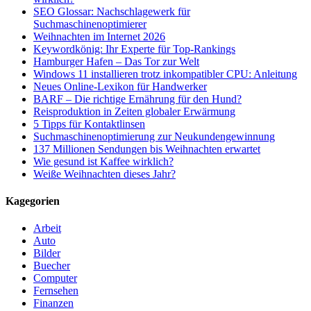
SEO Glossar: Nachschlagewerk für
Suchmaschinenoptimierer
Weihnachten im Internet 2026
Keywordkönig: Ihr Experte für Top-Rankings
Hamburger Hafen – Das Tor zur Welt
Windows 11 installieren trotz inkompatibler CPU: Anleitung
Neues Online-Lexikon für Handwerker
BARF – Die richtige Ernährung für den Hund?
Reisproduktion in Zeiten globaler Erwärmung
5 Tipps für Kontaktlinsen
Suchmaschinenoptimierung zur Neukundengewinnung
137 Millionen Sendungen bis Weihnachten erwartet
Wie gesund ist Kaffee wirklich?
Weiße Weihnachten dieses Jahr?
Kagegorien
Arbeit
Auto
Bilder
Buecher
Computer
Fernsehen
Finanzen