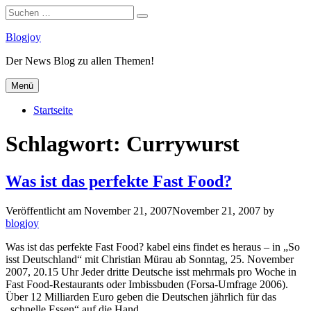
Suchen
Suchen
nach:
Zum
Blogjoy
Inhalt
Der News Blog zu allen Themen!
springen
Menü
Startseite
Schlagwort:
Currywurst
Was ist das perfekte Fast Food?
Veröffentlicht am
November 21, 2007
November 21, 2007
by
blogjoy
Was ist das perfekte Fast Food? kabel eins findet es heraus – in „So
isst Deutschland“ mit Christian Mürau ab Sonntag, 25. November
2007, 20.15 Uhr Jeder dritte Deutsche isst mehrmals pro Woche in
Fast Food-Restaurants oder Imbissbuden (Forsa-Umfrage 2006).
Über 12 Milliarden Euro geben die Deutschen jährlich für das
„schnelle Essen“ auf die Hand…