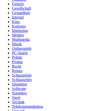
Freizeit
Gesellschaft
Gesundheit
Internet
Kino
Kurioses
Marketing
Medien
Multimedia
Musik
Onlinespiele
PC-Spiele
Politik
Promis
Recht
Reisen
Schauspieler
Schlagzeilen
Shopping
Software
Sonstiges
Sport
Technik
Telekommunikation
Umwelt