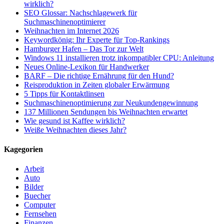
wirklich?
SEO Glossar: Nachschlagewerk für
Suchmaschinenoptimierer
Weihnachten im Internet 2026
Keywordkönig: Ihr Experte für Top-Rankings
Hamburger Hafen – Das Tor zur Welt
Windows 11 installieren trotz inkompatibler CPU: Anleitung
Neues Online-Lexikon für Handwerker
BARF – Die richtige Ernährung für den Hund?
Reisproduktion in Zeiten globaler Erwärmung
5 Tipps für Kontaktlinsen
Suchmaschinenoptimierung zur Neukundengewinnung
137 Millionen Sendungen bis Weihnachten erwartet
Wie gesund ist Kaffee wirklich?
Weiße Weihnachten dieses Jahr?
Kagegorien
Arbeit
Auto
Bilder
Buecher
Computer
Fernsehen
Finanzen