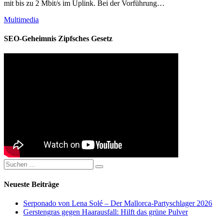
mit bis zu 2 Mbit/s im Uplink. Bei der Vorführung…
Kategorien
Multimedia
SEO-Geheimnis Zipfsches Gesetz
Suchen
Suchen
nach:
Neueste Beiträge
Serponado von Lena Solé – Der Mallorca-Partyschlager 2026
Gerstengras gegen Haarausfall: Hilft das grüne Pulver