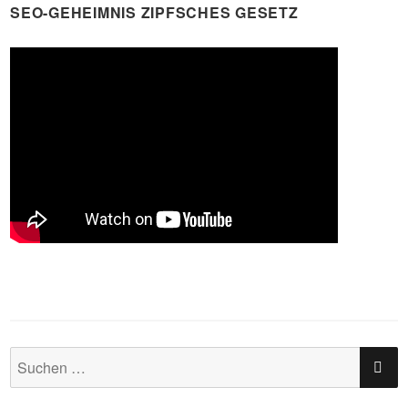
SEO-GEHEIMNIS ZIPFSCHES GESETZ
SU
Suchen
nach: