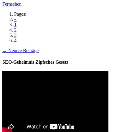
Kategorien
Fernsehen
Pages:
«
1
2
3
4
← Neuere Beiträge
SEO-Geheimnis Zipfsches Gesetz