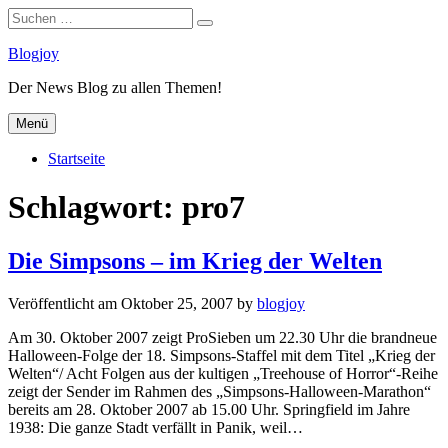
Suchen
Suchen
nach:
Zum
Blogjoy
Inhalt
Der News Blog zu allen Themen!
springen
Menü
Startseite
Schlagwort:
pro7
Die Simpsons – im Krieg der Welten
Veröffentlicht am
Oktober 25, 2007
by
blogjoy
Am 30. Oktober 2007 zeigt ProSieben um 22.30 Uhr die brandneue
Halloween-Folge der 18. Simpsons-Staffel mit dem Titel „Krieg der
Welten“/ Acht Folgen aus der kultigen „Treehouse of Horror“-Reihe
zeigt der Sender im Rahmen des „Simpsons-Halloween-Marathon“
bereits am 28. Oktober 2007 ab 15.00 Uhr. Springfield im Jahre
1938: Die ganze Stadt verfällt in Panik, weil…