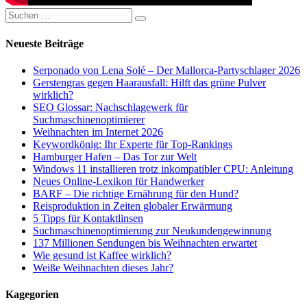
Suchen
Suchen
nach:
Neueste Beiträge
Serponado von Lena Solé – Der Mallorca-Partyschlager 2026
Gerstengras gegen Haarausfall: Hilft das grüne Pulver
wirklich?
SEO Glossar: Nachschlagewerk für
Suchmaschinenoptimierer
Weihnachten im Internet 2026
Keywordkönig: Ihr Experte für Top-Rankings
Hamburger Hafen – Das Tor zur Welt
Windows 11 installieren trotz inkompatibler CPU: Anleitung
Neues Online-Lexikon für Handwerker
BARF – Die richtige Ernährung für den Hund?
Reisproduktion in Zeiten globaler Erwärmung
5 Tipps für Kontaktlinsen
Suchmaschinenoptimierung zur Neukundengewinnung
137 Millionen Sendungen bis Weihnachten erwartet
Wie gesund ist Kaffee wirklich?
Weiße Weihnachten dieses Jahr?
Kagegorien