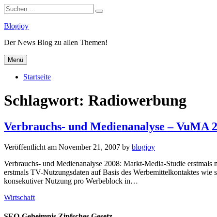
Suchen
Suchen
nach:
Zum
Blogjoy
Inhalt
Der News Blog zu allen Themen!
springen
Menü
Startseite
Schlagwort:
Radiowerbung
Verbrauchs- und Medienanalyse – VuMA 
Veröffentlicht am
November 21, 2007
by
blogjoy
Verbrauchs- und Medienanalyse 2008: Markt-Media-Studie erstmals m
erstmals TV-Nutzungsdaten auf Basis des Werbemittelkontaktes wie sie
konsekutiver Nutzung pro Werbeblock in…
Kategorien
Wirtschaft
SEO-Geheimnis Zipfsches Gesetz