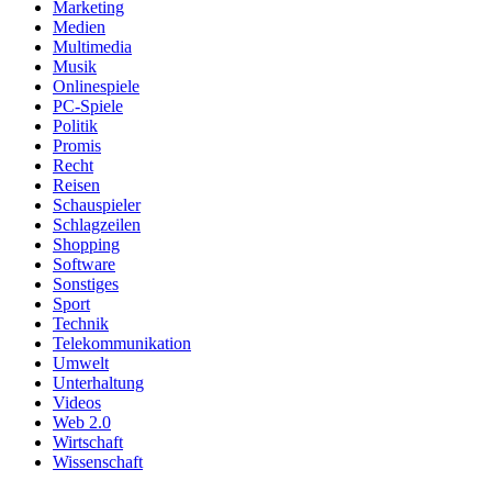
Marketing
Medien
Multimedia
Musik
Onlinespiele
PC-Spiele
Politik
Promis
Recht
Reisen
Schauspieler
Schlagzeilen
Shopping
Software
Sonstiges
Sport
Technik
Telekommunikation
Umwelt
Unterhaltung
Videos
Web 2.0
Wirtschaft
Wissenschaft