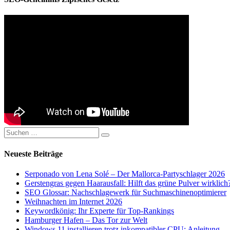
Suchen
Suchen
nach:
Neueste Beiträge
Serponado von Lena Solé – Der Mallorca-Partyschlager 2026
Gerstengras gegen Haarausfall: Hilft das grüne Pulver wirklich
SEO Glossar: Nachschlagewerk für Suchmaschinenoptimierer
Weihnachten im Internet 2026
Keywordkönig: Ihr Experte für Top-Rankings
Hamburger Hafen – Das Tor zur Welt
Windows 11 installieren trotz inkompatibler CPU: Anleitung