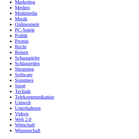
Marketing
Medien
Multimedia
Musik
Onlinespiele
PC-Spiele
Politik
Promis
Recht
Reisen
Schauspieler
Schlagzeilen
Shopping
Software
Sonstiges
Sport
Technik
Telekommunikation
Umwelt
Unterhaltung
Videos
Web 2.0
Wirtschaft
Wissenschaft