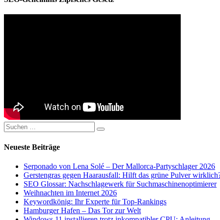
Suchen
Suchen
nach:
Neueste Beiträge
Serponado von Lena Solé – Der Mallorca-Partyschlager 2026
Gerstengras gegen Haarausfall: Hilft das grüne Pulver wirklich
SEO Glossar: Nachschlagewerk für Suchmaschinenoptimierer
Weihnachten im Internet 2026
Keywordkönig: Ihr Experte für Top-Rankings
Hamburger Hafen – Das Tor zur Welt
Windows 11 installieren trotz inkompatibler CPU: Anleitung