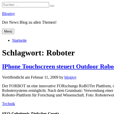
Suchen
Suchen
nach:
Zum
Blogjoy
Inhalt
Der News Blog zu allen Themen!
springen
Menü
Startseite
Schlagwort:
Roboter
IPhone Touchscreen steuert Outdoor Robo
Veröffentlicht am
Februar 11, 2009
by
blogjoy
Der FORBOT ist eine innovative FORschungs RoBOTer Plattform, die 
Robotersystems ermöglicht. Nach dem Grundsatz: Verwendung einer te
Roboter-Plattform für Forschung und Wissenschaft. Foto: Roboterw
Kategorien
Technik
SEO-Geheimnis Zipfsches Gesetz