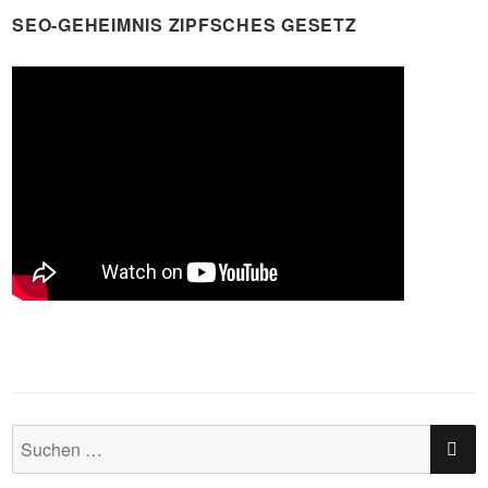
SEO-GEHEIMNIS ZIPFSCHES GESETZ
SU
Suchen
nach: