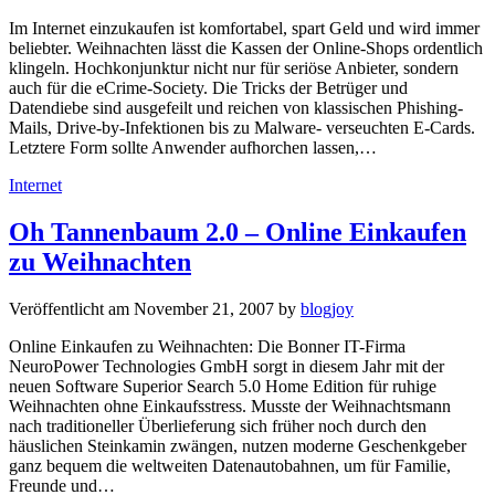
Im Internet einzukaufen ist komfortabel, spart Geld und wird immer
beliebter. Weihnachten lässt die Kassen der Online-Shops ordentlich
klingeln. Hochkonjunktur nicht nur für seriöse Anbieter, sondern
auch für die eCrime-Society. Die Tricks der Betrüger und
Datendiebe sind ausgefeilt und reichen von klassischen Phishing-
Mails, Drive-by-Infektionen bis zu Malware- verseuchten E-Cards.
Letztere Form sollte Anwender aufhorchen lassen,…
Kategorien
Internet
Oh Tannenbaum 2.0 – Online Einkaufen
zu Weihnachten
Veröffentlicht am
November 21, 2007
by
blogjoy
Online Einkaufen zu Weihnachten: Die Bonner IT-Firma
NeuroPower Technologies GmbH sorgt in diesem Jahr mit der
neuen Software Superior Search 5.0 Home Edition für ruhige
Weihnachten ohne Einkaufsstress. Musste der Weihnachtsmann
nach traditioneller Überlieferung sich früher noch durch den
häuslichen Steinkamin zwängen, nutzen moderne Geschenkgeber
ganz bequem die weltweiten Datenautobahnen, um für Familie,
Freunde und…