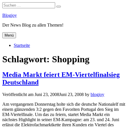
Suchen
Suchen
nach:
Zum
Blogjoy
Inhalt
Der News Blog zu allen Themen!
springen
Menü
Startseite
Schlagwort:
Shopping
Media Markt feiert EM-Viertelfinalsieg
Deutschland
Veröffentlicht am
Juni 23, 2008
Juni 23, 2008
by
blogjoy
Am vergangenen Donnerstag holte sich die deutsche Nationalelf mit
einem glänzenden 3:2 gegen den Favoriten Portugal den Sieg im
EM-Viertelfinale. Um das zu feiern, startet Media Markt ein
nächstes Highlight in seiner EM-Kampagne: am 23. und 24. Juni
erlässt die Elektrofachmarktkette ihren Kunden ein Viertel des