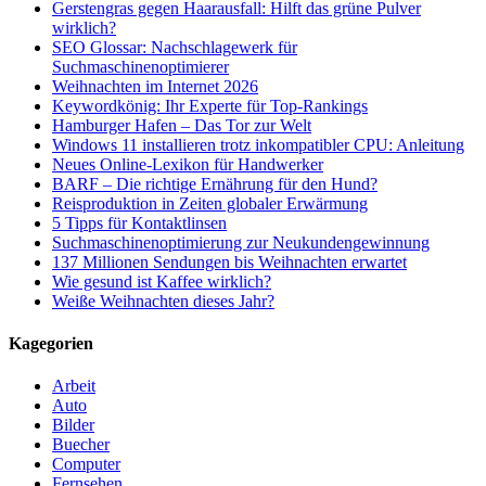
Gerstengras gegen Haarausfall: Hilft das grüne Pulver
wirklich?
SEO Glossar: Nachschlagewerk für
Suchmaschinenoptimierer
Weihnachten im Internet 2026
Keywordkönig: Ihr Experte für Top-Rankings
Hamburger Hafen – Das Tor zur Welt
Windows 11 installieren trotz inkompatibler CPU: Anleitung
Neues Online-Lexikon für Handwerker
BARF – Die richtige Ernährung für den Hund?
Reisproduktion in Zeiten globaler Erwärmung
5 Tipps für Kontaktlinsen
Suchmaschinenoptimierung zur Neukundengewinnung
137 Millionen Sendungen bis Weihnachten erwartet
Wie gesund ist Kaffee wirklich?
Weiße Weihnachten dieses Jahr?
Kagegorien
Arbeit
Auto
Bilder
Buecher
Computer
Fernsehen