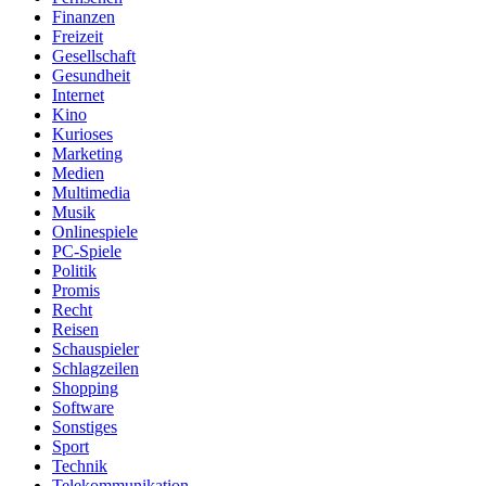
Finanzen
Freizeit
Gesellschaft
Gesundheit
Internet
Kino
Kurioses
Marketing
Medien
Multimedia
Musik
Onlinespiele
PC-Spiele
Politik
Promis
Recht
Reisen
Schauspieler
Schlagzeilen
Shopping
Software
Sonstiges
Sport
Technik
Telekommunikation