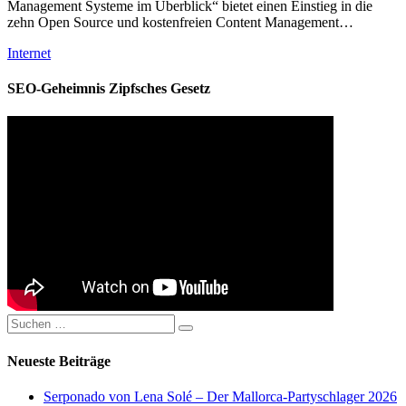
Management Systeme im Überblick“ bietet einen Einstieg in die
zehn Open Source und kostenfrei­en Content Management…
Kategorien
Internet
SEO-Geheimnis Zipfsches Gesetz
Suchen
Suchen
nach:
Neueste Beiträge
Serponado von Lena Solé – Der Mallorca-Partyschlager 2026