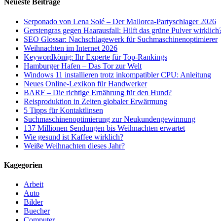
Neueste Beiträge
Serponado von Lena Solé – Der Mallorca-Partyschlager 2026
Gerstengras gegen Haarausfall: Hilft das grüne Pulver wirklich
SEO Glossar: Nachschlagewerk für Suchmaschinenoptimierer
Weihnachten im Internet 2026
Keywordkönig: Ihr Experte für Top-Rankings
Hamburger Hafen – Das Tor zur Welt
Windows 11 installieren trotz inkompatibler CPU: Anleitung
Neues Online-Lexikon für Handwerker
BARF – Die richtige Ernährung für den Hund?
Reisproduktion in Zeiten globaler Erwärmung
5 Tipps für Kontaktlinsen
Suchmaschinenoptimierung zur Neukundengewinnung
137 Millionen Sendungen bis Weihnachten erwartet
Wie gesund ist Kaffee wirklich?
Weiße Weihnachten dieses Jahr?
Kagegorien
Arbeit
Auto
Bilder
Buecher
Computer