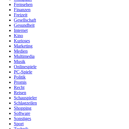
Fernsehen
Finanzen
Freizeit
Gesellschaft
Gesundheit
Internet
Kino
Kurioses
Marketing
Medien
Multimedia
Musik
Onlinespiele
PC-Spiele
Politik
Promis
Recht
Reisen
Schauspieler
Schlagzeilen
Shopping
Software
Sonstiges
Sport
Technik