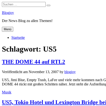
Suchen
Suchen
nach:
Zum
Blogjoy
Inhalt
Der News Blog zu allen Themen!
springen
Menü
Startseite
Schlagwort:
US5
THE DOME 44 auf RTL2
Veröffentlicht am
November 13, 2007
by
blogjoy
US5, Jimi Blue, Empty Trash, LaFee und viele mehr kommen nach 
DOME 44 rückt mit großen Schritten näher. Jetzt steht die Aufstellu
Kategorien
Musik
US5, Tokio Hotel und Lexington Bridge 