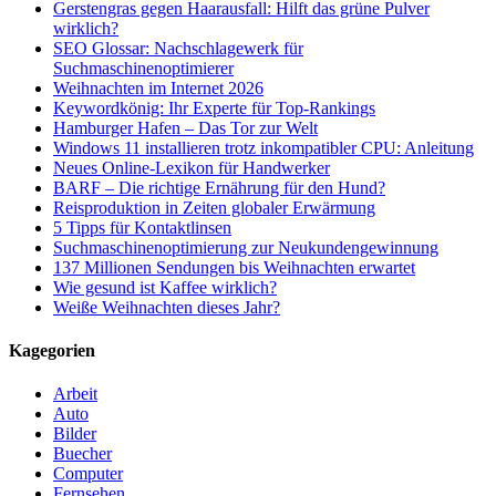
Gerstengras gegen Haarausfall: Hilft das grüne Pulver
wirklich?
SEO Glossar: Nachschlagewerk für
Suchmaschinenoptimierer
Weihnachten im Internet 2026
Keywordkönig: Ihr Experte für Top-Rankings
Hamburger Hafen – Das Tor zur Welt
Windows 11 installieren trotz inkompatibler CPU: Anleitung
Neues Online-Lexikon für Handwerker
BARF – Die richtige Ernährung für den Hund?
Reisproduktion in Zeiten globaler Erwärmung
5 Tipps für Kontaktlinsen
Suchmaschinenoptimierung zur Neukundengewinnung
137 Millionen Sendungen bis Weihnachten erwartet
Wie gesund ist Kaffee wirklich?
Weiße Weihnachten dieses Jahr?
Kagegorien
Arbeit
Auto
Bilder
Buecher
Computer
Fernsehen