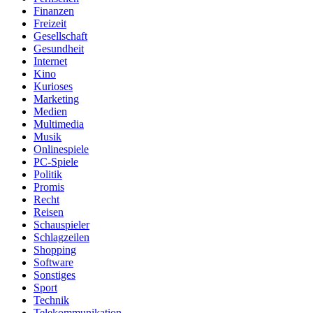
Finanzen
Freizeit
Gesellschaft
Gesundheit
Internet
Kino
Kurioses
Marketing
Medien
Multimedia
Musik
Onlinespiele
PC-Spiele
Politik
Promis
Recht
Reisen
Schauspieler
Schlagzeilen
Shopping
Software
Sonstiges
Sport
Technik
Telekommunikation