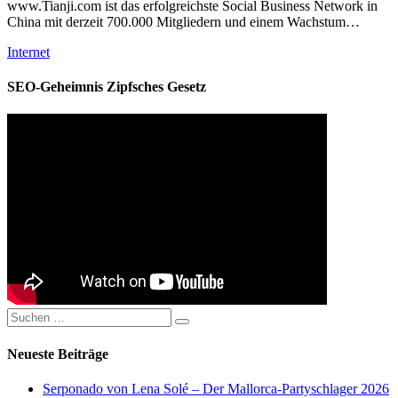
www.Tianji.com ist das erfolgreichste Social Business Network in
China mit derzeit 700.000 Mitgliedern und einem Wachstum…
Kategorien
Internet
SEO-Geheimnis Zipfsches Gesetz
Suchen
Suchen
nach:
Neueste Beiträge
Serponado von Lena Solé – Der Mallorca-Partyschlager 2026