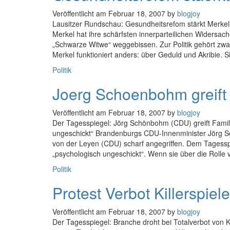
Veröffentlicht am
Februar 18, 2007
by
blogjoy
Lausitzer Rundschau: Gesundheitsrefom stärkt Merke
Merkel hat ihre schärfsten innerparteilichen Widersac
„Schwarze Witwe“ weggebissen. Zur Politik gehört zwa
Merkel funktioniert anders: über Geduld und Akribie. 
Kategorien
Politik
Joerg Schoenbohm greift 
Veröffentlicht am
Februar 18, 2007
by
blogjoy
Der Tagesspiegel: Jörg Schönbohm (CDU) greift Famili
ungeschickt“ Brandenburgs CDU-Innenminister Jörg Sc
von der Leyen (CDU) scharf angegriffen. Dem Tagess
„psychologisch ungeschickt“. Wenn sie über die Rolle 
Kategorien
Politik
Protest Verbot Killerspiele
Veröffentlicht am
Februar 18, 2007
by
blogjoy
Der Tagesspiegel: Branche droht bei Totalverbot von 