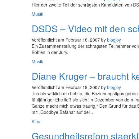
Hier der zweite Teil der schrägsten Kandidaten von D
Kategorien
Musik
DSDS – Video mit den sc
Veröffentlicht am
Februar 18, 2007
by
blogjoy
Ein Zusammenstellung der schrägsten Teilnehmer vom
Bohlen in der Jury.
Kategorien
Musik
Diane Kruger – braucht k
Veröffentlicht am
Februar 18, 2007
by
blogjoy
„Ich bin wirklich die Letzte, die Beziehungstipps geben
fünfjähriger Ehe ließ sie sich im Dezember von dem f
Ganze macht mich etwas traurig.“ Den Grund für das Sc
mit „Goodbye Bafana“ auf der…
Kategorien
Kino
Gesundheitsrefom staerk