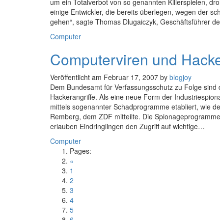
um ein Totalverbot von so genannten Killerspielen, dr
einige Entwickler, die bereits überlegen, wegen der
gehen“, sagte Thomas Dlugaiczyk, Geschäftsführer d
Kategorien
Computer
Computerviren und Hacke
Veröffentlicht am
Februar 17, 2007
by
blogjoy
Dem Bundesamt für Verfassungsschutz zu Folge sind 
Hackerangriffe. Als eine neue Form der Industriespio
mittels sogenannter Schadprogramme etabliert, wie d
Remberg, dem ZDF mitteilte. Die Spionageprogramme
erlauben Eindringlingen den Zugriff auf wichtige…
Kategorien
Computer
Pages:
«
1
2
3
4
5
6