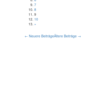
7
8
9
10
»
← Neuere Beiträge
Ältere Beiträge →