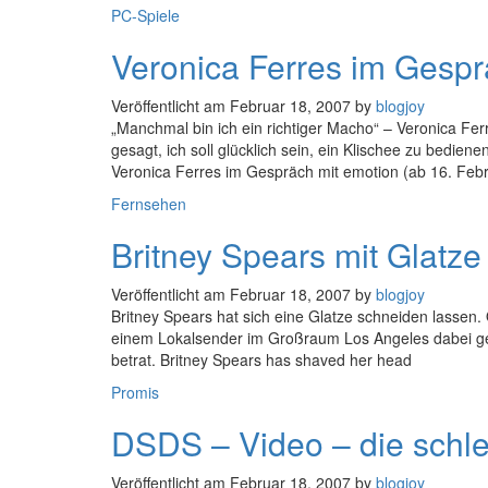
Kategorien
PC-Spiele
Veronica Ferres im Gespr
Veröffentlicht am
Februar 18, 2007
by
blogjoy
„Manchmal bin ich ein richtiger Macho“ – Veronica Fer
gesagt, ich soll glücklich sein, ein Klischee zu bedie
Veronica Ferres im Gespräch mit emotion (ab 16. Febr
Kategorien
Fernsehen
Britney Spears mit Glatze
Veröffentlicht am
Februar 18, 2007
by
blogjoy
Britney Spears hat sich eine Glatze schneiden lassen
einem Lokalsender im Großraum Los Angeles dabei gefi
betrat. Britney Spears has shaved her head
Kategorien
Promis
DSDS – Video – die schle
Veröffentlicht am
Februar 18, 2007
by
blogjoy