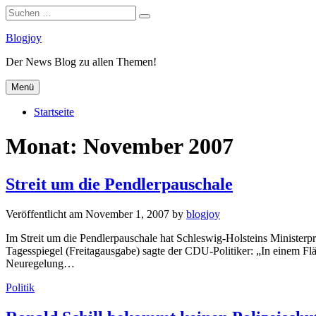
Suchen
Suchen
nach:
Zum
Blogjoy
Inhalt
Der News Blog zu allen Themen!
springen
Menü
Startseite
Monat:
November 2007
Streit um die Pendlerpauschale
Veröffentlicht am
November 1, 2007
by
blogjoy
Im Streit um die Pendlerpauschale hat Schleswig-Holsteins Ministerprä
Tagesspiegel (Freitagausgabe) sagte der CDU-Politiker: „In einem F
Neuregelung…
Kategorien
Politik