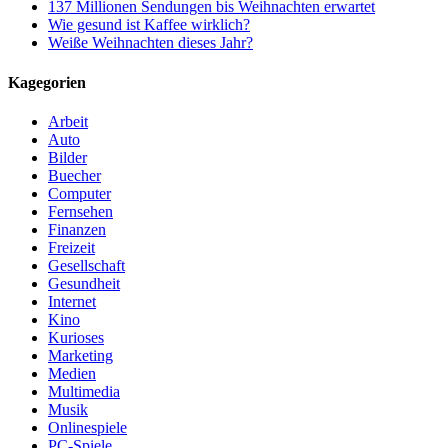
137 Millionen Sendungen bis Weihnachten erwartet
Wie gesund ist Kaffee wirklich?
Weiße Weihnachten dieses Jahr?
Kagegorien
Arbeit
Auto
Bilder
Buecher
Computer
Fernsehen
Finanzen
Freizeit
Gesellschaft
Gesundheit
Internet
Kino
Kurioses
Marketing
Medien
Multimedia
Musik
Onlinespiele
PC-Spiele