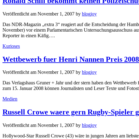
Ronald Schill bekommt keinen Polizeischu
Veröffentlicht am
November 1, 2007
by
blogjoy
Das NDR-Magazin „extra 3“ reagiert auf die Entscheidung der Hambu
November) vor einem Parlamentarischen Untersuchungsausschuss aussage
Reporter in einen Käfig….
Kategorien
Kurioses
Wettbewerb fuer Henri Nannen Preis 2008
Veröffentlicht am
November 1, 2007
by
blogjoy
Das Verlagshaus Gruner + Jahr und der stern haben den Wettbewerb f
zum 15. Januar 2008 können Journalisten und Leser Texte und Fotostr
Kategorien
Medien
Russell Crowe waere gern Rugby-Spieler 
Veröffentlicht am
November 1, 2007
by
blogjoy
Hollywood-Star Russell Crowe (43) wäre in jungen Jahren am liebst