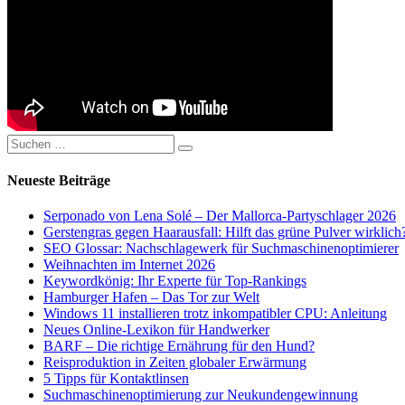
Suchen
Suchen
nach:
Neueste Beiträge
Serponado von Lena Solé – Der Mallorca-Partyschlager 2026
Gerstengras gegen Haarausfall: Hilft das grüne Pulver wirklich
SEO Glossar: Nachschlagewerk für Suchmaschinenoptimierer
Weihnachten im Internet 2026
Keywordkönig: Ihr Experte für Top-Rankings
Hamburger Hafen – Das Tor zur Welt
Windows 11 installieren trotz inkompatibler CPU: Anleitung
Neues Online-Lexikon für Handwerker
BARF – Die richtige Ernährung für den Hund?
Reisproduktion in Zeiten globaler Erwärmung
5 Tipps für Kontaktlinsen
Suchmaschinenoptimierung zur Neukundengewinnung