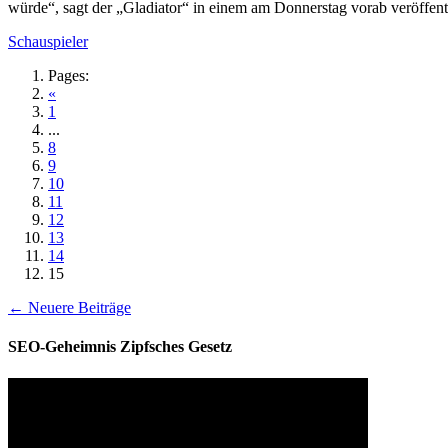
würde“, sagt der „Gladiator“ in einem am Donnerstag vorab veröffen
Kategorien
Schauspieler
Pages:
«
1
...
8
9
10
11
12
13
14
15
← Neuere Beiträge
SEO-Geheimnis Zipfsches Gesetz