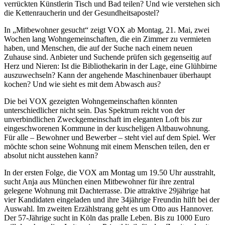
verrückten Künstlerin Tisch und Bad teilen? Und wie verstehen sich
die Kettenraucherin und der Gesundheitsapostel?
In „Mitbewohner gesucht“ zeigt VOX ab Montag, 21. Mai, zwei
Wochen lang Wohngemeinschaften, die ein Zimmer zu vermieten
haben, und Menschen, die auf der Suche nach einem neuen
Zuhause sind. Anbieter und Suchende prüfen sich gegenseitig auf
Herz und Nieren: Ist die Bibliothekarin in der Lage, eine Glühbirne
auszuwechseln? Kann der angehende Maschinenbauer überhaupt
kochen? Und wie sieht es mit dem Abwasch aus?
Die bei VOX gezeigten Wohngemeinschaften könnten
unterschiedlicher nicht sein. Das Spektrum reicht von der
unverbindlichen Zweckgemeinschaft im eleganten Loft bis zur
eingeschworenen Kommune in der kuscheligen Altbauwohnung.
Für alle – Bewohner und Bewerber – steht viel auf dem Spiel. Wer
möchte schon seine Wohnung mit einem Menschen teilen, den er
absolut nicht ausstehen kann?
In der ersten Folge, die VOX am Montag um 19.50 Uhr ausstrahlt,
sucht Anja aus München einen Mitbewohner für ihre zentral
gelegene Wohnung mit Dachterrasse. Die attraktive 29jährige hat
vier Kandidaten eingeladen und ihre 34jährige Freundin hilft bei der
Auswahl. Im zweiten Erzählstrang geht es um Otto aus Hannover.
Der 57-Jährige sucht in Köln das pralle Leben. Bis zu 1000 Euro