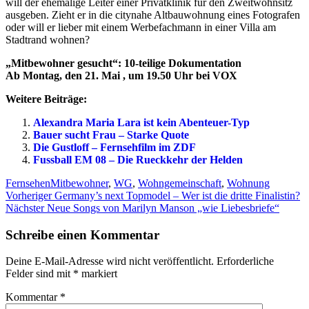
will der ehemalige Leiter einer Privatklinik für den Zweitwohnsitz
ausgeben. Zieht er in die citynahe Altbauwohnung eines Fotografen
oder will er lieber mit einem Werbefachmann in einer Villa am
Stadtrand wohnen?
„Mitbewohner gesucht“: 10-teilige Dokumentation
Ab Montag, den 21. Mai , um 19.50 Uhr bei VOX
Weitere Beiträge:
Alexandra Maria Lara ist kein Abenteuer-Typ
Bauer sucht Frau – Starke Quote
Die Gustloff – Fernsehfilm im ZDF
Fussball EM 08 – Die Rueckkehr der Helden
Kategorien
Schlagwörter
Fernsehen
Mitbewohner
,
WG
,
Wohngemeinschaft
,
Wohnung
Beitragsnavigation
Vorheriger
Vorheriger
Germany’s next Topmodel – Wer ist die dritte Finalistin?
Nächster
Beitrag:
Nächster
Neue Songs von Marilyn Manson „wie Liebesbriefe“
Beitrag:
Schreibe einen Kommentar
Deine E-Mail-Adresse wird nicht veröffentlicht.
Erforderliche
Felder sind mit
*
markiert
Kommentar
*