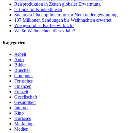
Reisproduktion in Zeiten globaler Erwärmung
5 Tipps für Kontaktlinsen
Suchmaschinenoptimierung zur Neukundengewinnung
137 Millionen Sendungen bis Weihnachten erwartet
Wie gesund ist Kaffee wirklich?
Weiße Weihnachten dieses Jahr?
Kagegorien
Arbeit
Auto
Bilder
Buecher
Computer
Fernsehen
Finanzen
Freizeit
Gesellschaft
Gesundheit
Internet
Kino
Kurioses
Marketing
Medien