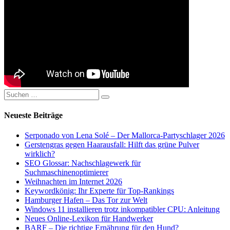
Suchen
Suchen
nach:
Neueste Beiträge
Serponado von Lena Solé – Der Mallorca-Partyschlager 2026
Gerstengras gegen Haarausfall: Hilft das grüne Pulver
wirklich?
SEO Glossar: Nachschlagewerk für
Suchmaschinenoptimierer
Weihnachten im Internet 2026
Keywordkönig: Ihr Experte für Top-Rankings
Hamburger Hafen – Das Tor zur Welt
Windows 11 installieren trotz inkompatibler CPU: Anleitung
Neues Online-Lexikon für Handwerker
BARF – Die richtige Ernährung für den Hund?