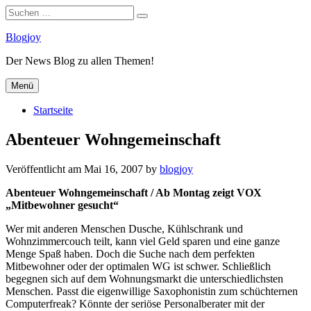
Suchen
Suchen
nach:
Zum
Blogjoy
Inhalt
Der News Blog zu allen Themen!
springen
Menü
Startseite
Abenteuer Wohngemeinschaft
Veröffentlicht am
Mai 16, 2007
by
blogjoy
Abenteuer Wohngemeinschaft / Ab Montag zeigt VOX
„Mitbewohner gesucht“
Wer mit anderen Menschen Dusche, Kühlschrank und
Wohnzimmercouch teilt, kann viel Geld sparen und eine ganze
Menge Spaß haben. Doch die Suche nach dem perfekten
Mitbewohner oder der optimalen WG ist schwer. Schließlich
begegnen sich auf dem Wohnungsmarkt die unterschiedlichsten
Menschen. Passt die eigenwillige Saxophonistin zum schüchternen
Computerfreak? Könnte der seriöse Personalberater mit der