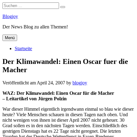
Suchen
Suchen
nach:
Zum
Blogjoy
Inhalt
Der News Blog zu allen Themen!
springen
Menü
Startseite
Der Klimawandel: Einen Oscar fuer die
Macher
Veröffentlicht am
April 24, 2007
by
blogjoy
WAZ: Der Klimawandel: Einen Oscar für die Macher
– Leitartikel von Jürgen Polzin
War dieser Himmel eigentlich irgendwann einmal so blau wie dieser
heute? Viele Menschen schauen in diesen Tagen nach oben. Und
nicht wenigen von ihnen ist dieser April 2007 nicht geheuer. 30
Grad sollen es in den nächsten Tagen werden. Einschließlich des
gestrigen Dienstags hat es 22 Tage nicht geregnet. Die letzten
Tropfen hat der Deutsche Wetterdienst in Essen-Bredeney