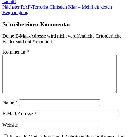
Beitrag:
kaputt!
Nächster
Nächster
RAF-Terrorist Christian Klar – Mehrheit gegen
Beitrag:
Begnadigung
Schreibe einen Kommentar
Deine E-Mail-Adresse wird nicht veröffentlicht.
Erforderliche
Felder sind mit
*
markiert
Kommentar
*
Name
*
E-Mail-Adresse
*
Website
Name, E-Mail-Adresse und Website in diesem Browser für