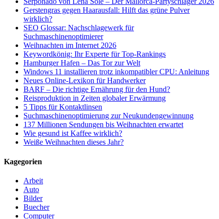
Serponado von Lena Solé – Der Mallorca-Partyschlager 2026
Gerstengras gegen Haarausfall: Hilft das grüne Pulver
wirklich?
SEO Glossar: Nachschlagewerk für
Suchmaschinenoptimierer
Weihnachten im Internet 2026
Keywordkönig: Ihr Experte für Top-Rankings
Hamburger Hafen – Das Tor zur Welt
Windows 11 installieren trotz inkompatibler CPU: Anleitung
Neues Online-Lexikon für Handwerker
BARF – Die richtige Ernährung für den Hund?
Reisproduktion in Zeiten globaler Erwärmung
5 Tipps für Kontaktlinsen
Suchmaschinenoptimierung zur Neukundengewinnung
137 Millionen Sendungen bis Weihnachten erwartet
Wie gesund ist Kaffee wirklich?
Weiße Weihnachten dieses Jahr?
Kagegorien
Arbeit
Auto
Bilder
Buecher
Computer