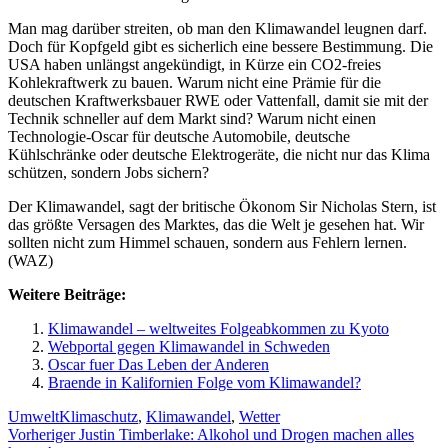
Man mag darüber streiten, ob man den Klimawandel leugnen darf.
Doch für Kopfgeld gibt es sicherlich eine bessere Bestimmung. Die
USA haben unlängst angekündigt, in Kürze ein CO2-freies
Kohlekraftwerk zu bauen. Warum nicht eine Prämie für die
deutschen Kraftwerksbauer RWE oder Vattenfall, damit sie mit der
Technik schneller auf dem Markt sind? Warum nicht einen
Technologie-Oscar für deutsche Automobile, deutsche
Kühlschränke oder deutsche Elektrogeräte, die nicht nur das Klima
schützen, sondern Jobs sichern?
Der Klimawandel, sagt der britische Ökonom Sir Nicholas Stern, ist
das größte Versagen des Marktes, das die Welt je gesehen hat. Wir
sollten nicht zum Himmel schauen, sondern aus Fehlern lernen.
(WAZ)
Weitere Beiträge:
Klimawandel – weltweites Folgeabkommen zu Kyoto
Webportal gegen Klimawandel in Schweden
Oscar fuer Das Leben der Anderen
Braende in Kalifornien Folge vom Klimawandel?
Kategorien
Schlagwörter
Umwelt
Klimaschutz
,
Klimawandel
,
Wetter
Beitragsnavigation
Vorheriger
Vorheriger
Justin Timberlake: Alkohol und Drogen machen alles