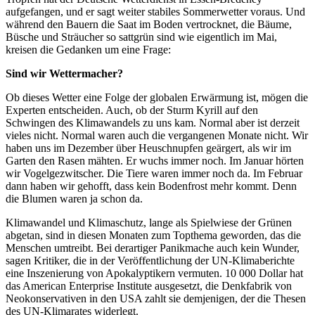
aufgefangen, und er sagt weiter stabiles Sommerwetter voraus. Und
während den Bauern die Saat im Boden vertrocknet, die Bäume,
Büsche und Sträucher so sattgrün sind wie eigentlich im Mai,
kreisen die Gedanken um eine Frage:
Sind wir Wettermacher?
Ob dieses Wetter eine Folge der globalen Erwärmung ist, mögen die
Experten entscheiden. Auch, ob der Sturm Kyrill auf den
Schwingen des Klimawandels zu uns kam. Normal aber ist derzeit
vieles nicht. Normal waren auch die vergangenen Monate nicht. Wir
haben uns im Dezember über Heuschnupfen geärgert, als wir im
Garten den Rasen mähten. Er wuchs immer noch. Im Januar hörten
wir Vogelgezwitscher. Die Tiere waren immer noch da. Im Februar
dann haben wir gehofft, dass kein Bodenfrost mehr kommt. Denn
die Blumen waren ja schon da.
Klimawandel und Klimaschutz, lange als Spielwiese der Grünen
abgetan, sind in diesen Monaten zum Topthema geworden, das die
Menschen umtreibt. Bei derartiger Panikmache auch kein Wunder,
sagen Kritiker, die in der Veröffentlichung der UN-Klimaberichte
eine Inszenierung von Apokalyptikern vermuten. 10 000 Dollar hat
das American Enterprise Institute ausgesetzt, die Denkfabrik von
Neokonservativen in den USA zahlt sie demjenigen, der die Thesen
des UN-Klimarates widerlegt.