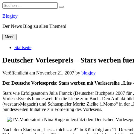
Suchen
Suchen
nach:
Zum
Blogjoy
Inhalt
Der News Blog zu allen Themen!
springen
Menü
Startseite
Deutscher Vorlesepreis – Stars werben fu
Veröffentlicht am
November 21, 2007
by
blogjoy
Der Deutsche Vorlesepreis: Stars werben mit Vorlesereihe „Lies
Stars wie Erfolgsautorin Julia Franck (Deutscher Buchpreis 2007 fü
Vorlese-Events bundesweit für die Liebe zum Buch. Den Auftakt bil
(west.art-Magazin) und Schauspieler Moritz Zielke („Momo“ in der 
bundesweiten Initiative zur Förderung des Vorlesens.
Nach dem Start von „Lies – mich – an!“ in Köln folgt am 11. Dezemb