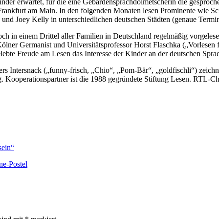
nder erwartet, für die eine Gebärdensprachdolmetscherin die gesproc
 Frankfurt am Main. In den folgenden Monaten lesen Prominente wie S
und Joey Kelly in unterschiedlichen deutschen Städten (genaue Termi
och in einem Drittel aller Familien in Deutschland regelmäßig vorgeles
ölner Germanist und Universitätsprofessor Horst Flaschka („Vorlesen fü
ebte Freude am Lesen das Interesse der Kinder an der deutschen Sprac
ers Intersnack („funny-frisch, „Chio“, „Pom-Bär“, „goldfischli“) zeic
 Kooperationspartner ist die 1988 gegründete Stiftung Lesen. RTL-Che
sein“
ne-Postel