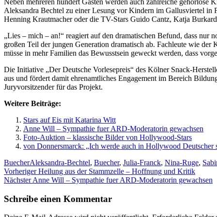
Neben mehreren hundert Gästen werden auch zahlreiche gehörlose Ki
Aleksandra Bechtel zu einer Lesung vor Kindern im Gallusviertel in
Henning Krautmacher oder die TV-Stars Guido Cantz, Katja Burkard 
„Lies – mich – an!“ reagiert auf den dramatischen Befund, dass nur n
großen Teil der jungen Generation dramatisch ab. Fachleute wie der K
müsse in mehr Familien das Bewusstsein geweckt werden, dass vorgel
Die Initiative „Der Deutsche Vorlesepreis“ des Kölner Snack-Herstell
aus und fördert damit ehrenamtliches Engagement im Bereich Bildung.
Juryvorsitzender für das Projekt.
Weitere Beiträge:
Stars auf Eis mit Katarina Witt
Anne Will – Sympathie fuer ARD-Moderatorin gewachsen
Foto-Auktion – klassische Bilder von Hollywood-Stars
von Donnersmarck: „Ich werde auch in Hollywood Deutscher 
Kategorien
Schlagwörter
Buecher
Aleksandra-Bechtel
,
Buecher
,
Julia-Franck
,
Nina-Ruge
,
Sabi
Beitragsnavigation
Vorheriger
Vorheriger
Heilung aus der Stammzelle – Hoffnung und Kritik
Nächster
Beitrag:
Nächster
Anne Will – Sympathie fuer ARD-Moderatorin gewachsen
Beitrag:
Schreibe einen Kommentar