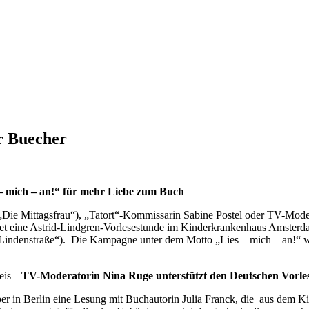
er Buecher
 – mich – an!“ für mehr Liebe zum Buch
r „Die Mittagsfrau“), „Tatort“-Kommissarin Sabine Postel oder TV-Mod
det eine Astrid-Lindgren-Vorlesestunde im Kinderkrankenhaus Amster
„Lindenstraße“). Die Kampagne unter dem Motto „Lies – mich – an!“ w
TV-Moderatorin Nina Ruge unterstützt den Deutschen Vorles
er in Berlin eine Lesung mit Buchautorin Julia Franck, die aus dem K