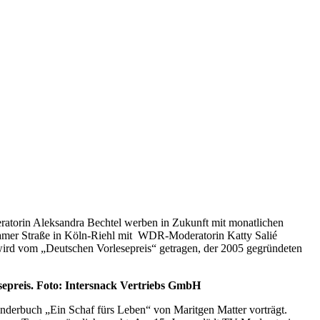
eratorin Aleksandra Bechtel werben in Zukunft mit monatlichen
damer Straße in Köln-Riehl mit WDR-Moderatorin Katty Salié
ird vom „Deutschen Vorlesepreis“ getragen, der 2005 gegründeten
epreis. Foto: Intersnack Vertriebs GmbH
inderbuch „Ein Schaf fürs Leben“ von Maritgen Matter vorträgt.