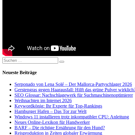
Suchen
Suchen
nach:
Neueste Beiträge
Serponado von Lena Solé – Der Mallorca-Partyschlager 2026
Gerstengras gegen Haarausfall: Hilft das grüne Pulver wirklich
SEO Glossar: Nachschlagewerk für Suchmaschinenoptimierer
Weihnachten im Internet 2026
Keywordkönig: Ihr Experte für Top-Rankings
Hamburger Hafen – Das Tor zur Welt
Windows 11 installieren trotz inkompatibler CPU: Anleitung
Neues Online-Lexikon für Handwerker
BARF – Die richtige Ernährung für den Hund?
Reisproduktion in Zeiten globaler Erwärmung