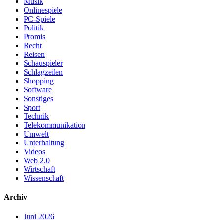
Musik
Onlinespiele
PC-Spiele
Politik
Promis
Recht
Reisen
Schauspieler
Schlagzeilen
Shopping
Software
Sonstiges
Sport
Technik
Telekommunikation
Umwelt
Unterhaltung
Videos
Web 2.0
Wirtschaft
Wissenschaft
Archiv
Juni 2026