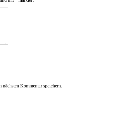
sind mit
*
markiert
n nächsten Kommentar speichern.