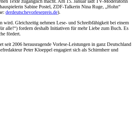
henen Texte zugänglich macht. Am 15. Januar lädt TV-Moderatorin
chauspielerin Sabine Postel, ZDF-Talkerin Nina Ruge, „Hohn“
ne:
derdeutschevorlesepreis.de
).
en wird. Gleichzeitig nehmen Lese- und Schreibfähigkeit bei einem
r alle!“) fordern deshalb Initiativen für mehr Liebe zum Buch. Es
he fördert.
hnet seit 2006 herausragende Vorlese-Leistungen in ganz Deutschland
fredakteur Peter Kloeppel engagiert sich als Schirmherr und