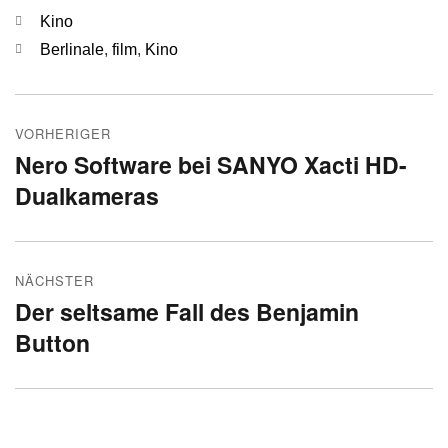
Kategorien
Kino
Schlagwörter
Berlinale
,
film
,
Kino
Beitragsnavigation
VORHERIGER
Nero Software bei SANYO Xacti HD-
Vorheriger
Dualkameras
Beitrag:
NÄCHSTER
Der seltsame Fall des Benjamin
Nächster
Button
Beitrag: