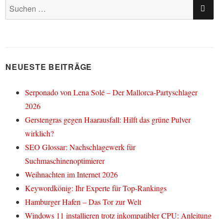
SU
Suchen
nach:
NEUESTE BEITRÄGE
Serponado von Lena Solé – Der Mallorca-Partyschlager
2026
Gerstengras gegen Haarausfall: Hilft das grüne Pulver
wirklich?
SEO Glossar: Nachschlagewerk für
Suchmaschinenoptimierer
Weihnachten im Internet 2026
Keywordkönig: Ihr Experte für Top-Rankings
Hamburger Hafen – Das Tor zur Welt
Windows 11 installieren trotz inkompatibler CPU: Anleitung