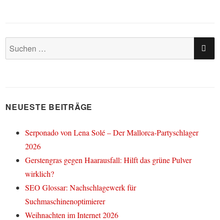
SU
Suchen
nach:
NEUESTE BEITRÄGE
Serponado von Lena Solé – Der Mallorca-Partyschlager
2026
Gerstengras gegen Haarausfall: Hilft das grüne Pulver
wirklich?
SEO Glossar: Nachschlagewerk für
Suchmaschinenoptimierer
Weihnachten im Internet 2026