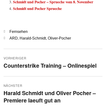
Schmidt und Pocher – Sprueche vom 8. November
Schmidt und Pocher Sprueche
Kategorien
Fernsehen
Schlagwörter
ARD
,
Harald-Schmidt
,
Oliver-Pocher
Beitragsnavigation
VORHERIGER
Counterstrike Training – Onlinespiel
Vorheriger
Beitrag:
NÄCHSTER
Harald Schmidt und Oliver Pocher –
Nächster
Premiere laeuft gut an
Beitrag: