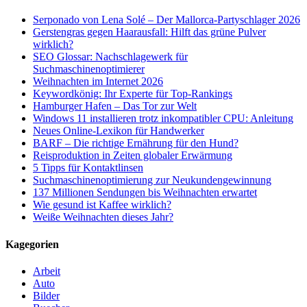
Serponado von Lena Solé – Der Mallorca-Partyschlager 2026
Gerstengras gegen Haarausfall: Hilft das grüne Pulver
wirklich?
SEO Glossar: Nachschlagewerk für
Suchmaschinenoptimierer
Weihnachten im Internet 2026
Keywordkönig: Ihr Experte für Top-Rankings
Hamburger Hafen – Das Tor zur Welt
Windows 11 installieren trotz inkompatibler CPU: Anleitung
Neues Online-Lexikon für Handwerker
BARF – Die richtige Ernährung für den Hund?
Reisproduktion in Zeiten globaler Erwärmung
5 Tipps für Kontaktlinsen
Suchmaschinenoptimierung zur Neukundengewinnung
137 Millionen Sendungen bis Weihnachten erwartet
Wie gesund ist Kaffee wirklich?
Weiße Weihnachten dieses Jahr?
Kagegorien
Arbeit
Auto
Bilder