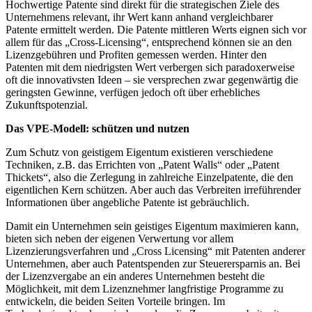
Hochwertige Patente sind direkt für die strategischen Ziele des
Unternehmens relevant, ihr Wert kann anhand vergleichbarer
Patente ermittelt werden. Die Patente mittleren Werts eignen sich vor
allem für das „Cross-Licensing“, entsprechend können sie an den
Lizenzgebühren und Profiten gemessen werden. Hinter den
Patenten mit dem niedrigsten Wert verbergen sich paradoxerweise
oft die innovativsten Ideen – sie versprechen zwar gegenwärtig die
geringsten Gewinne, verfügen jedoch oft über erhebliches
Zukunftspotenzial.
Das VPE-Modell: schützen und nutzen
Zum Schutz von geistigem Eigentum existieren verschiedene
Techniken, z.B. das Errichten von „Patent Walls“ oder „Patent
Thickets“, also die Zerlegung in zahlreiche Einzelpatente, die den
eigentlichen Kern schützen. Aber auch das Verbreiten irreführender
Informationen über angebliche Patente ist gebräuchlich.
Damit ein Unternehmen sein geistiges Eigentum maximieren kann,
bieten sich neben der eigenen Verwertung vor allem
Lizenzierungsverfahren und „Cross Licensing“ mit Patenten anderer
Unternehmen, aber auch Patentspenden zur Steuerersparnis an. Bei
der Lizenzvergabe an ein anderes Unternehmen besteht die
Möglichkeit, mit dem Lizenznehmer langfristige Programme zu
entwickeln, die beiden Seiten Vorteile bringen. Im