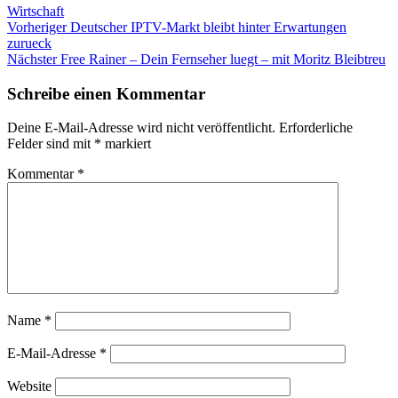
Kategorien
Wirtschaft
Beitragsnavigation
Vorheriger
Vorheriger
Deutscher IPTV-Markt bleibt hinter Erwartungen
Beitrag:
zurueck
Nächster
Nächster
Free Rainer – Dein Fernseher luegt – mit Moritz Bleibtreu
Beitrag:
Schreibe einen Kommentar
Deine E-Mail-Adresse wird nicht veröffentlicht.
Erforderliche
Felder sind mit
*
markiert
Kommentar
*
Name
*
E-Mail-Adresse
*
Website