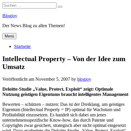
Suchen
Suchen
nach:
Zum
Blogjoy
Inhalt
Der News Blog zu allen Themen!
springen
Menü
Startseite
Intellectual Property – Von der Idee zum
Umsatz
Veröffentlicht am
November 5, 2007
by
blogjoy
Deloitte-Studie „Value, Protect, Exploit“ zeigt: Optimale
Nutzung geistigen Eigentums braucht intelligentes Management
Bewerten – schützen – nutzen: Das ist der Dreiklang, um geistiges
Eigentum (Intellectual Property = IP) optimal für Wachstum und
Profitabilität einzusetzen. Es handelt sich dabei um jenes
unternehmensspezifische Know-how, das durch Patente und
Copyrights zwar gesichert, strategisch aber nicht optimal eingesetzt
wird. Dazu erarbeitete die Deloitte-Studie „Value, Protect, Exploit“