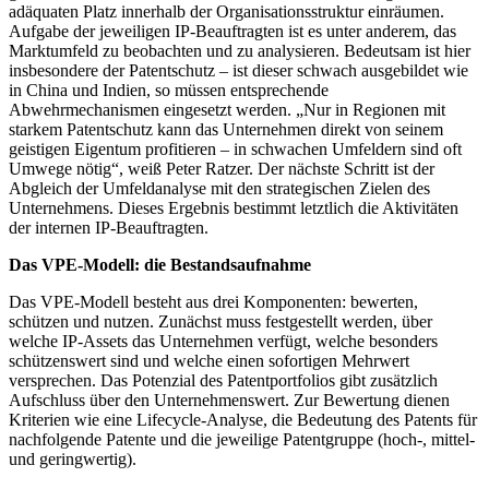
adäquaten Platz innerhalb der Organisationsstruktur einräumen.
Aufgabe der jeweiligen IP-Beauftragten ist es unter anderem, das
Marktumfeld zu beobachten und zu analysieren. Bedeutsam ist hier
insbesondere der Patentschutz – ist dieser schwach ausgebildet wie
in China und Indien, so müssen entsprechende
Abwehrmechanismen eingesetzt werden. „Nur in Regionen mit
starkem Patentschutz kann das Unternehmen direkt von seinem
geistigen Eigentum profitieren – in schwachen Umfeldern sind oft
Umwege nötig“, weiß Peter Ratzer. Der nächste Schritt ist der
Abgleich der Umfeldanalyse mit den strategischen Zielen des
Unternehmens. Dieses Ergebnis bestimmt letztlich die Aktivitäten
der internen IP-Beauftragten.
Das VPE-Modell: die Bestandsaufnahme
Das VPE-Modell besteht aus drei Komponenten: bewerten,
schützen und nutzen. Zunächst muss festgestellt werden, über
welche IP-Assets das Unternehmen verfügt, welche besonders
schützenswert sind und welche einen sofortigen Mehrwert
versprechen. Das Potenzial des Patentportfolios gibt zusätzlich
Aufschluss über den Unternehmenswert. Zur Bewertung dienen
Kriterien wie eine Lifecycle-Analyse, die Bedeutung des Patents für
nachfolgende Patente und die jeweilige Patentgruppe (hoch-, mittel-
und geringwertig).