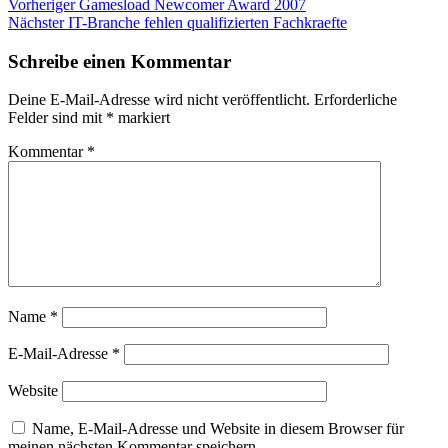
Beitragsnavigation
Vorheriger
Vorheriger
Gamesload Newcomer Award 2007
Nächster
Beitrag:
Nächster
IT-Branche fehlen qualifizierten Fachkraefte
Beitrag:
Schreibe einen Kommentar
Deine E-Mail-Adresse wird nicht veröffentlicht.
Erforderliche
Felder sind mit
*
markiert
Kommentar
*
Name
*
E-Mail-Adresse
*
Website
Name, E-Mail-Adresse und Website in diesem Browser für
meinen nächsten Kommentar speichern.