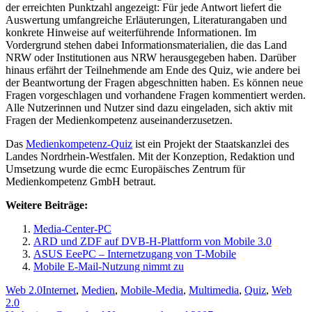
der erreichten Punktzahl angezeigt: Für jede Antwort liefert die
Auswertung umfangreiche Erläuterungen, Literaturangaben und
konkrete Hinweise auf weiterführende Informationen. Im
Vordergrund stehen dabei Informationsmaterialien, die das Land
NRW oder Institutionen aus NRW herausgegeben haben. Darüber
hinaus erfährt der Teilnehmende am Ende des Quiz, wie andere bei
der Beantwortung der Fragen abgeschnitten haben. Es können neue
Fragen vorgeschlagen und vorhandene Fragen kommentiert werden.
Alle Nutzerinnen und Nutzer sind dazu eingeladen, sich aktiv mit
Fragen der Medienkompetenz auseinanderzusetzen.
Das
Medienkompetenz-Quiz
ist ein Projekt der Staatskanzlei des
Landes Nordrhein-Westfalen. Mit der Konzeption, Redaktion und
Umsetzung wurde die ecmc Europäisches Zentrum für
Medienkompetenz GmbH betraut.
Weitere Beiträge:
Media-Center-PC
ARD und ZDF auf DVB-H-Plattform von Mobile 3.0
ASUS EeePC – Internetzugang von T-Mobile
Mobile E-Mail-Nutzung nimmt zu
Kategorien
Schlagwörter
Web 2.0
Internet
,
Medien
,
Mobile-Media
,
Multimedia
,
Quiz
,
Web
2.0