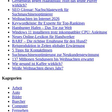
Gerstengras gegen Haarausfall: Hilft das grüne Pulver
wirklich?
SEO Glossar: Nachschlagewerk für
Suchmaschinenoptimierer
Weihnachten im Internet 2026
Keywordkönig: Ihr Experte für Top-Rankings
Hamburger Hafen – Das Tor zur Welt
Windows 11 installieren trotz inkompatibler CPU: Anleitung
Neues Online-Lexikon für Handwerker
BARF – Die richtige Ernährung für den Hund?
Reisproduktion in Zeiten globaler Erwärmung
5 Tipps für Kontaktlinsen
Suchmaschinenoptimierung zur Neukundengewinnung
137 Millionen Sendungen bis Weihnachten erwartet
Wie gesund ist Kaffee wirklich?
Weiße Weihnachten dieses Jahr?
Kagegorien
Arbeit
Auto
Bilder
Buecher
Computer
Fernsehen