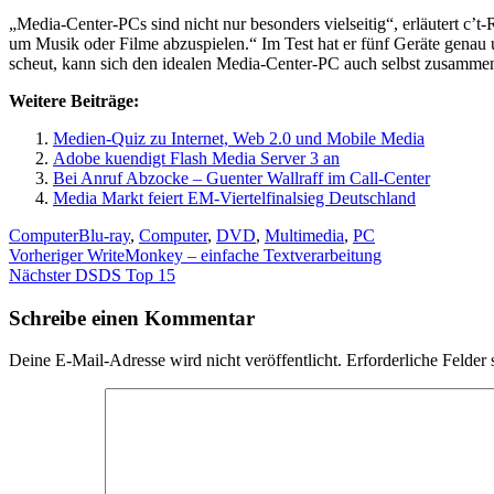
„Media-Center-PCs sind nicht nur besonders vielseitig“, erläutert c’
um Musik oder Filme abzuspielen.“ Im Test hat er fünf Geräte genau 
scheut, kann sich den idealen Media-Center-PC auch selbst zusammen
Weitere Beiträge:
Medien-Quiz zu Internet, Web 2.0 und Mobile Media
Adobe kuendigt Flash Media Server 3 an
Bei Anruf Abzocke – Guenter Wallraff im Call-Center
Media Markt feiert EM-Viertelfinalsieg Deutschland
Kategorien
Schlagwörter
Computer
Blu-ray
,
Computer
,
DVD
,
Multimedia
,
PC
Beitragsnavigation
Vorheriger
Vorheriger
WriteMonkey – einfache Textverarbeitung
Nächster
Beitrag:
Nächster
DSDS Top 15
Beitrag:
Schreibe einen Kommentar
Deine E-Mail-Adresse wird nicht veröffentlicht.
Erforderliche Felder 