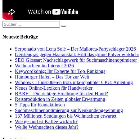
Suchen
Suchen
nach:
Neueste Beiträge
Serponado von Lena Solé – Der Mallorca-Partyschlager 2026
Gerstengras gegen Haarausfall: Hilft das grüne Pulver wirklich
SEO Glossar: Nachschlagewerk für Suchmaschinenoptimierer
Weihnachten im Internet 2026
Keywordkönig: Ihr Experte für Top-Rankings
Hamburger Hafen – Das Tor zur Welt
Windows 11 installieren trotz inkompatibler CPU: Anleitung
Neues Online-Lexikon für Handwerker
BARF – Die richtige Ernährung für den Hund?
Reisproduktion in Zeiten globaler Erwärmung
5 Tipps für Kontaktlinsen
Suchmaschinenoptimierung zur Neukundengewinnung
137 Millionen Sendungen bis Weihnachten erwartet
Wie gesund ist Kaffee wirklich?
Weiße Weihnachten dieses Jahr?