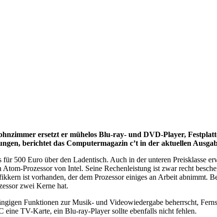
ohnzimmer ersetzt er mühelos Blu-ray- und DVD-Player, Festplatt
ngen, berichtet das Computermagazin c’t in der aktuellen Ausgab
s für 500 Euro über den Ladentisch. Auch in der unteren Preisklasse e
 Atom-Prozessor von Intel. Seine Rechenleistung ist zwar recht beschei
ikkern ist vorhanden, der dem Prozessor einiges an Arbeit abnimmt. B
ozessor zwei Kerne hat.
ngigen Funktionen zur Musik- und Videowiedergabe beherrscht, Fernse
 eine TV-Karte, ein Blu-ray-Player sollte ebenfalls nicht fehlen.