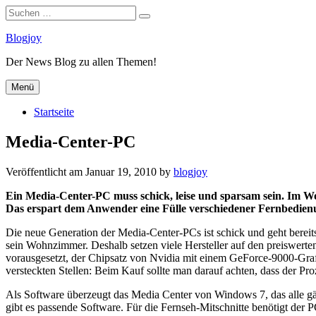
Suchen
Suchen
nach:
Zum
Blogjoy
Inhalt
Der News Blog zu allen Themen!
springen
Menü
Startseite
Media-Center-PC
Veröffentlicht am
Januar 19, 2010
by
blogjoy
Ein Media-Center-PC muss schick, leise und sparsam sein. Im W
Das erspart dem Anwender eine Fülle verschiedener Fernbedienu
Die neue Generation der Media-Center-PCs ist schick und geht bereit
sein Wohnzimmer. Deshalb setzen viele Hersteller auf den preiswerten
vorausgesetzt, der Chipsatz von Nvidia mit einem GeForce-9000-Graf
versteckten Stellen: Beim Kauf sollte man darauf achten, dass der Pr
Als Software überzeugt das Media Center von Windows 7, das alle gä
gibt es passende Software. Für die Fernseh-Mitschnitte benötigt der PC