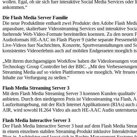
wollen. Egal, ob sie sich fuer interaktive Social Media Services oder 
ankommen.“
Die Flash Media Server Familie
Die neue Produktlinie enthaelt zwei Produkte: den Adobe Flash Medi
anpassbare, skalierbare Videostreaming Services und interaktive So
fuehrende Web-Video-Formate bereitstellen koennen. Zu den neuen Fu
Audioformats HE-AAC im Flash Player 9 (siehe separate Pressemeldung
Live-Videos fuer Nachrichten, Konzerte, Sportveranstaltungen und Soc
konsistentes Videoerlebnis auch auf mobilen Endgeraeten moeglich is
„Mit ihrem durchgaengigen Workflow haben die Videoloesungen von A
Technology Group Controller bei der BBC. „Mit den Verbesserungen b
Streaming Media auf so vielen Plattformen wie moeglich. Wir freuen
Inhalte zur Verfuegung zu stellen.“
Flash Media Streaming Server 3
Mit dem Flash Media Streaming Server 3 koennen Kunden qualitativ h
anbieten. Durch den niedrigeren Preis ist Videostreaming via Flash,
Laufzeitumgebung, mit der Rich Internet Applikationen (RIAs) auch
AIR, wird sowohl H.264 Video als auch HE-AAC Audio unterstuetzen, 
Flash Media Interactive Server 3
Der Flash Media Interactive Server 3 baut auf dem Flash Media Stre
in einem einzelnen stabilen Streaming-Produkt inklusive Interaktivita
Plug-in-Architektur und laesst sich in Rechte-Management-Systeme fue