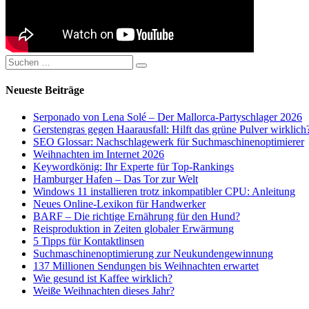
Suchen
Suchen
nach:
Neueste Beiträge
Serponado von Lena Solé – Der Mallorca-Partyschlager 2026
Gerstengras gegen Haarausfall: Hilft das grüne Pulver wirklich
SEO Glossar: Nachschlagewerk für Suchmaschinenoptimierer
Weihnachten im Internet 2026
Keywordkönig: Ihr Experte für Top-Rankings
Hamburger Hafen – Das Tor zur Welt
Windows 11 installieren trotz inkompatibler CPU: Anleitung
Neues Online-Lexikon für Handwerker
BARF – Die richtige Ernährung für den Hund?
Reisproduktion in Zeiten globaler Erwärmung
5 Tipps für Kontaktlinsen
Suchmaschinenoptimierung zur Neukundengewinnung
137 Millionen Sendungen bis Weihnachten erwartet
Wie gesund ist Kaffee wirklich?
Weiße Weihnachten dieses Jahr?