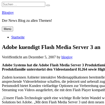
Suchen
Suchen
nach:
Zum
Blogjoy
Inhalt
Der News Blog zu allen Themen!
springen
Menü
Startseite
Adobe kuendigt Flash Media Server 3 an
Veröffentlicht am
Dezember 5, 2007
by
blogjoy
Adobe Systems hat die Adobe Flash Media Server 3 Produktfami
Produktfamilie unterstuetzt den Videostandard H.264 sowie High
Zudem koennen Anbieter interaktive Medienapplikationen bereitstell
ansprechende Videoerlebnisse schaffen, die jederzeit und ueberall 
Preismodell bietet Kunden vielfaeltige Optionen zur Verbereitung quali
Streaming von Videos ausgeliefert, die mit dem Flash Player kompatib
„Unsere Flash-Technologie spielt eine wichtige Rolle beim Wandel we
Solutions bei Adobe. „Mit dem Flash Media Server 3 und dem neuen Pr