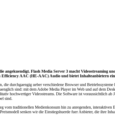
lie angekuendigt. Flash Media Server 3 macht Videostreaming un
 Efficiency AAC (HE-AAC) Audio und bietet Inhalteanbietern eine
en, die durchgaengig ueber verschiedene Browser und Betriebssysteme 
zugaenglich sind: mit dem Adobe Media Player im Web und auf dem Des
tativ hochwertiger Videostreams. Die Software ist voraussichtlich ab Ja
el sind.
g vom traditionellen Medienkonsum hin zu anregenden, interaktiven Er
eismodell senken wir die Einstiegshuerde fuer Anbieter, die ihre Inh