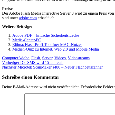
Preise
Der Adobe Flash Media Interactive Server 3 wird zu einem Preis vo
sind unter
adobe.com
erhaeltlich.
Weitere Beiträge:
Adobe PDF – kritische Sicherheitsluecke
Media-Center-PC
Eltima: Flash-Profi-Tool fuer MAC-Nutzer
Medien-Quiz zu Internet, Web 2.0 und Mobile Media
Kategorien
Schlagwörter
Computer
Adobe
,
Flash
,
Server
,
Videos
,
Videostreams
Beitragsnavigation
Vorheriger
Vorheriger
Die SMS wird 15 Jahre alt
Nächster
Beitrag:
Nächster
Microtek ScanMaker s480 – Neuer Flachbettscanner
Beitrag:
Schreibe einen Kommentar
Deine E-Mail-Adresse wird nicht veröffentlicht.
Erforderliche Felder 