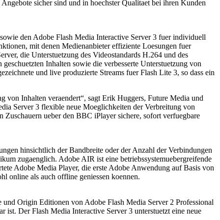
re Angebote sicher sind und in hoechster Qualitaet bei ihren Kunden
owie den Adobe Flash Media Interactive Server 3 fuer individuell
nktionen, mit denen Medienanbieter effiziente Loesungen fuer
erver, die Unterstuetzung des Videostandards H.264 und des
 geschuetzten Inhalten sowie die verbesserte Unterstuetzung von
eichnete und live produzierte Streams fuer Flash Lite 3, so dass ein
 von Inhalten veraendert“, sagt Erik Huggers, Future Media und
ia Server 3 flexible neue Moeglichkeiten der Verbreitung von
n Zuschauern ueber den BBC iPlayer sichere, sofort verfuegbare
ungen hinsichtlich der Bandbreite oder der Anzahl der Verbindungen
blikum zugaenglich. Adobe AIR ist eine betriebssystemuebergreifende
rtete Adobe Media Player, die erste Adobe Anwendung auf Basis von
 online als auch offline geniessen koennen.
ge und Origin Editionen von Adobe Flash Media Server 2 Professional
r ist. Der Flash Media Interactive Server 3 unterstuetzt eine neue