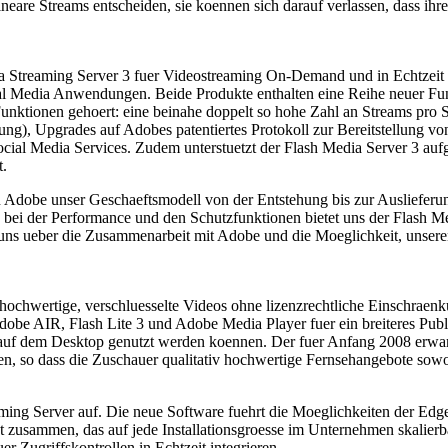
lineare Streams entscheiden, sie koennen sich darauf verlassen, dass ih
a Streaming Server 3 fuer Videostreaming On-Demand und in Echtzeit s
cial Media Anwendungen. Beide Produkte enthalten eine Reihe neuer Fu
nktionen gehoert: eine beinahe doppelt so hohe Zahl an Streams pro S
), Upgrades auf Adobes patentiertes Protokoll zur Bereitstellung von
ial Media Services. Zudem unterstuetzt der Flash Media Server 3 aufgez
t.
dobe unser Geschaeftsmodell von der Entstehung bis zur Auslieferung
ei der Performance und den Schutzfunktionen bietet uns der Flash Med
 uns ueber die Zusammenarbeit mit Adobe und die Moeglichkeit, unsere
ochwertige, verschluesselte Videos ohne lizenzrechtliche Einschraenk
 Adobe AIR, Flash Lite 3 und Adobe Media Player fuer ein breiteres Pu
 auf dem Desktop genutzt werden koennen. Der fuer Anfang 2008 erwa
so dass die Zuschauer qualitativ hochwertige Fernsehangebote sowohl
aming Server auf. Die neue Software fuehrt die Moeglichkeiten der Ed
et zusammen, das auf jede Installationsgroesse im Unternehmen skalierba
r Zugriffskontrollen in Echtzeit integrieren.