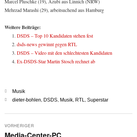
Marcel Pluschke (19), Azubi aus Linnich (NRW)
Mehrzad Marashi (29), arbeitsuchend aus Hamburg
Weitere Beiträge:
DSDS – Top 10 Kandidaten stehen fest
dsds-news gewinnt gegen RTL
DSDS – Video mit den schlechtesten Kandidaten
Ex-DSDS-Star Martin Stosch rechnet ab
Kategorien
Musik
Schlagwörter
dieter-bohlen
,
DSDS
,
Musik
,
RTL
,
Superstar
Beitragsnavigation
VORHERIGER
Media-Center-PC
Vorheriger