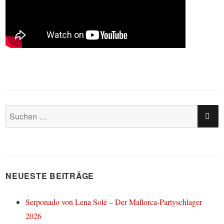
SU
Suchen
nach:
NEUESTE BEITRÄGE
Serponado von Lena Solé – Der Mallorca-Partyschlager
2026