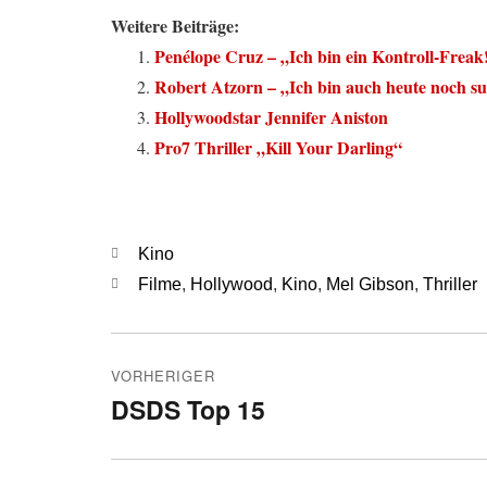
Weitere Beiträge:
Penélope Cruz – „Ich bin ein Kontroll-Freak
Robert Atzorn – „Ich bin auch heute noch s
Hollywoodstar Jennifer Aniston
Pro7 Thriller „Kill Your Darling“
Kategorien
Kino
Schlagwörter
Filme
,
Hollywood
,
Kino
,
Mel Gibson
,
Thriller
Beitragsnavigation
VORHERIGER
DSDS Top 15
Vorheriger
Beitrag: