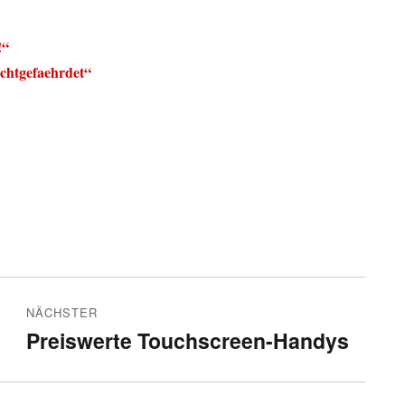
!“
uchtgefaehrdet“
NÄCHSTER
Preiswerte Touchscreen-Handys
Nächster
Beitrag: