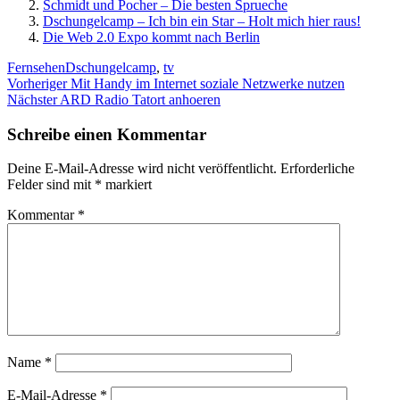
Schmidt und Pocher – Die besten Sprueche
Dschungelcamp – Ich bin ein Star – Holt mich hier raus!
Die Web 2.0 Expo kommt nach Berlin
Kategorien
Schlagwörter
Fernsehen
Dschungelcamp
,
tv
Beitragsnavigation
Vorheriger
Vorheriger
Mit Handy im Internet soziale Netzwerke nutzen
Nächster
Beitrag:
Nächster
ARD Radio Tatort anhoeren
Beitrag:
Schreibe einen Kommentar
Deine E-Mail-Adresse wird nicht veröffentlicht.
Erforderliche
Felder sind mit
*
markiert
Kommentar
*
Name
*
E-Mail-Adresse
*