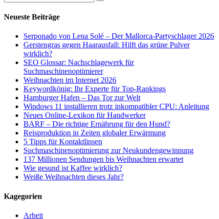
Suchen
nach:
Neueste Beiträge
Serponado von Lena Solé – Der Mallorca-Partyschlager 2026
Gerstengras gegen Haarausfall: Hilft das grüne Pulver
wirklich?
SEO Glossar: Nachschlagewerk für
Suchmaschinenoptimierer
Weihnachten im Internet 2026
Keywordkönig: Ihr Experte für Top-Rankings
Hamburger Hafen – Das Tor zur Welt
Windows 11 installieren trotz inkompatibler CPU: Anleitung
Neues Online-Lexikon für Handwerker
BARF – Die richtige Ernährung für den Hund?
Reisproduktion in Zeiten globaler Erwärmung
5 Tipps für Kontaktlinsen
Suchmaschinenoptimierung zur Neukundengewinnung
137 Millionen Sendungen bis Weihnachten erwartet
Wie gesund ist Kaffee wirklich?
Weiße Weihnachten dieses Jahr?
Kagegorien
Arbeit