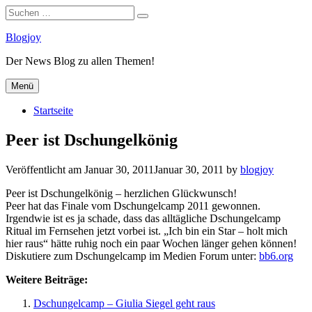
Suchen
Suchen
nach:
Zum
Blogjoy
Inhalt
Der News Blog zu allen Themen!
springen
Menü
Startseite
Peer ist Dschungelkönig
Veröffentlicht am
Januar 30, 2011
Januar 30, 2011
by
blogjoy
Peer ist Dschungelkönig – herzlichen Glückwunsch!
Peer hat das Finale vom Dschungelcamp 2011 gewonnen.
Irgendwie ist es ja schade, dass das alltägliche Dschungelcamp
Ritual im Fernsehen jetzt vorbei ist. „Ich bin ein Star – holt mich
hier raus“ hätte ruhig noch ein paar Wochen länger gehen können!
Diskutiere zum Dschungelcamp im Medien Forum unter:
bb6.org
Weitere Beiträge:
Dschungelcamp – Giulia Siegel geht raus